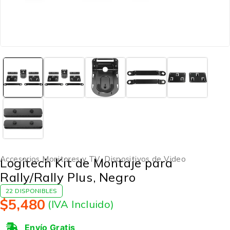
Accesorios Monitores y TV
,
Dispositivos de Video
Logitech Kit de Montaje para
Rally/Rally Plus, Negro
22 DISPONIBLES
$
5,480
(IVA Incluido)
Envío Gratis