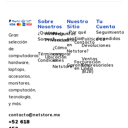
Sobre
Nuestro
Tu
Nosotros
Sitio
Cuenta
¿Por qué
Seguimiento
¿Quiénes
Aviso de
Preguntas
Gran
confiar
de pedidos
Somos?
Política de
Privacidad
Frecuentes
selección
Contacto
en
Devoluciones
¿Cómo
de
Netstore?
Términos y
comprar
computadoras,
Ubicación
Ventas
Condiciones
en
Facturación
hardware,
Garantías
Empresariales
Netstore?
en Linea
laptops,
(B2B)
accesorios,
monitores,
computación,
tecnología,
y más.
contacto@netstore.mx
+52
618