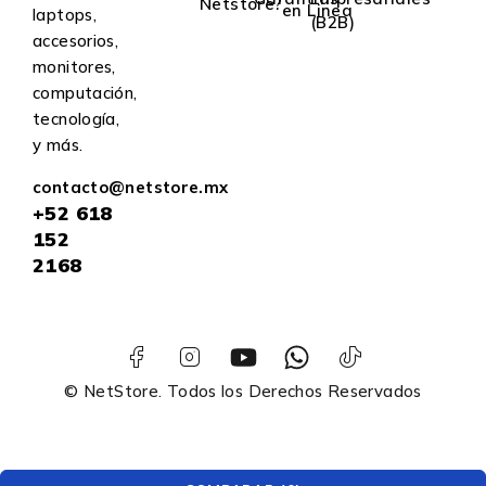
Netstore?
en Linea
laptops,
(B2B)
accesorios,
monitores,
computación,
tecnología,
y más.
contacto@netstore.mx
+52
618
152
2168
© NetStore. Todos los Derechos Reservados