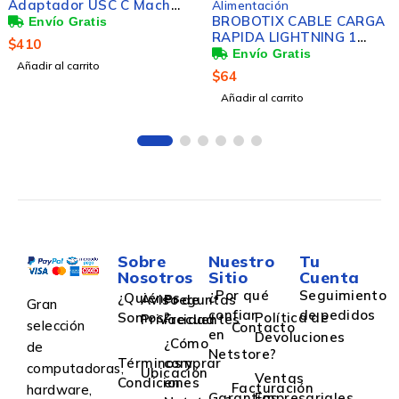
Adaptador USC C Macho
Alimentación
- RJ-45 Macho, Negro
BROBOTIX CABLE CARGA
RAPIDA LIGHTNING 1
$
410
METRO COLOR NEGRO ,
Añadir al carrito
Compatible con Apple
$
64
iPad iPhone Celular
Añadir al carrito
Telefono - Cable USB 1
Conector A Macho a
Conector Lightning
Sobre
Nuestro
Tu
Nosotros
Sitio
Cuenta
¿Por qué
Seguimiento
¿Quiénes
Aviso de
Preguntas
Gran
confiar
de pedidos
Somos?
Política de
Privacidad
Frecuentes
selección
Contacto
en
Devoluciones
¿Cómo
de
Netstore?
Términos y
comprar
computadoras,
Ubicación
Ventas
Condiciones
en
Facturación
hardware,
Garantías
Empresariales