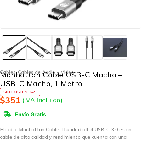
Cables
,
Cables de Audio y Video
Manhattan Cable USB-C Macho –
USB-C Macho, 1 Metro
SIN EXISTENCIAS
$
351
(IVA Incluido)
Envío Gratis
El cable Manhattan Cable Thunderbolt 4 USB-C 3.0 es un
cable de alta calidad y rendimiento que cuenta con una