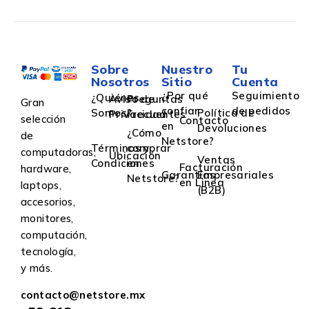
Sobre
Nuestro
Tu
Nosotros
Sitio
Cuenta
¿Por qué
Seguimiento
¿Quiénes
Aviso de
Preguntas
Gran
confiar
de pedidos
Somos?
Política de
Privacidad
Frecuentes
selección
Contacto
en
Devoluciones
¿Cómo
de
Netstore?
Términos y
comprar
computadoras,
Ubicación
Ventas
Condiciones
en
Facturación
hardware,
Garantías
Empresariales
Netstore?
en Linea
laptops,
(B2B)
accesorios,
monitores,
computación,
tecnología,
y más.
contacto@netstore.mx