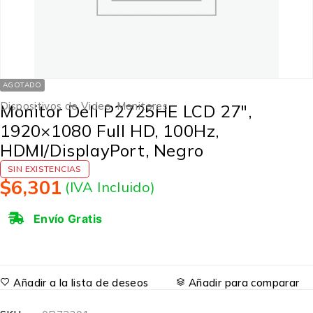
AGOTADO
Dispositivos de Video
,
Monitores
Monitor Dell P2725HE LCD 27″,
1920×1080 Full HD, 100Hz,
HDMI/DisplayPort, Negro
SIN EXISTENCIAS
$
6,301
(IVA Incluido)
Envío Gratis
Añadir a la lista de deseos
Añadir para comparar