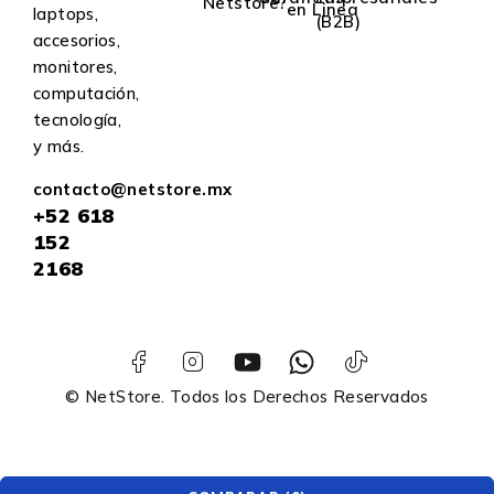
Netstore?
en Linea
laptops,
(B2B)
accesorios,
monitores,
computación,
tecnología,
y más.
contacto@netstore.mx
+52
618
152
2168
© NetStore. Todos los Derechos Reservados