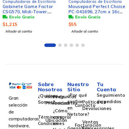
Computadoras de Escritorio
Computadoras de Escritorio
Mousepad Perfect Choice
Gabinete Game Factor
PC-041696, 27cm x 16cm,
CSG700, Midi-Tower,
Grosor 50mm,
ATX/EATX/Micro-
Negro/Naranja - Incluye
ATX/Mini-ITX, USB 2.0/3.0
$
55
$
1,859
Skin para Laptop
sin Fuente, sin
Añadir al carrito
Añadir al carrito
Ventiladores Instalados,
Blanco
Sobre
Nuestro
Tu
Nosotros
Sitio
Cuenta
¿Por qué
Seguimiento
¿Quiénes
Aviso de
Preguntas
Gran
confiar
de pedidos
Somos?
Política de
Privacidad
Frecuentes
selección
Contacto
en
Devoluciones
¿Cómo
de
Netstore?
Términos y
comprar
computadoras,
Ubicación
Ventas
Condiciones
en
Facturación
hardware,
Garantías
Empresariales