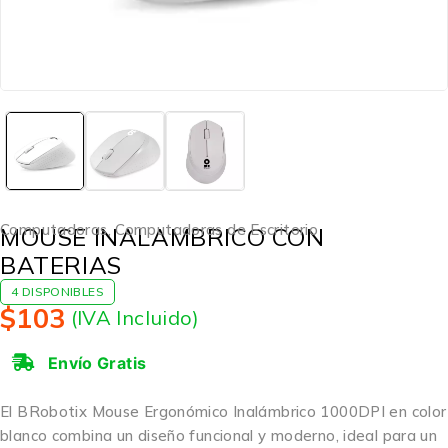
Computadoras
,
Computadoras de Escritorio
MOUSE INALAMBRICO CON
BATERIAS
4 DISPONIBLES
$
103
(IVA Incluido)
Envío Gratis
El BRobotix Mouse Ergonómico Inalámbrico 1000DPI en color
blanco combina un diseño funcional y moderno, ideal para un