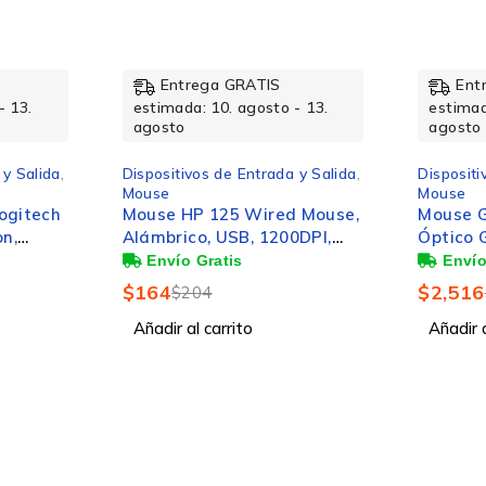
-20%
-14%
Entrega GRATIS
Ent
- 13.
estimada: 10. agosto - 13.
estimad
agosto
agosto
 y Salida
,
Dispositivos de Entrada y Salida
,
Dispositi
Mouse
Mouse
ogitech
Mouse HP 125 Wired Mouse,
Mouse G
on,
Alámbrico, USB, 1200DPI,
Óptico 
DPI,
Negro
Lightsp
USB, 16
$
164
$
2,516
$
204
Añadir al carrito
Añadir a