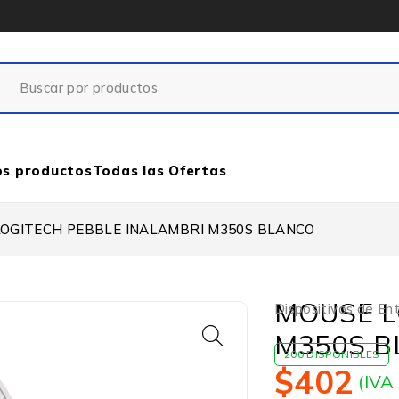
os productos
Todas las Ofertas
LOGITECH PEBBLE INALAMBRI M350S BLANCO
MOUSE L
Dispositivos de Ent
M350S 
200 DISPONIBLES
$
402
(IVA