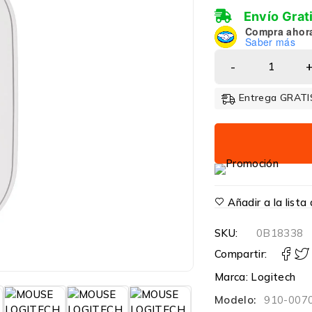
Envío Grat
Compra ahor
Saber más
Entrega GRATIS
Añadir a la list
SKU:
0B18338
Compartir:
Marca:
Logitech
Modelo:
910-007