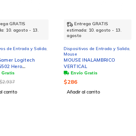
rega GRATIS
Entrega GRATIS
a: 10. agosto - 13.
estimada: 10. agosto - 13.
agosto
vos de Entrada y Salida
,
Dispositivos de Entrada y Salida
,
Mouse
amer Logitech
MOUSE INALAMBRICO
G502 Hero
VERTICAL
eed, Inalámbrico,
000DPI, Negro
$
286
$
2,937
l carrito
Añadir al carrito