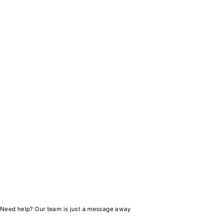
Sobre Nos
¿Quiénes Som
Gran selección de
Aviso de Priv
computadoras, hardware,
Preguntas Fre
laptops, accesorios,
Términos y Co
monitores, computación,
Ubicación
tecnología, y más.
¿Cómo comprar
contacto@netstore.mx
+52
618 152 2168
Need help? Our team is just a message away