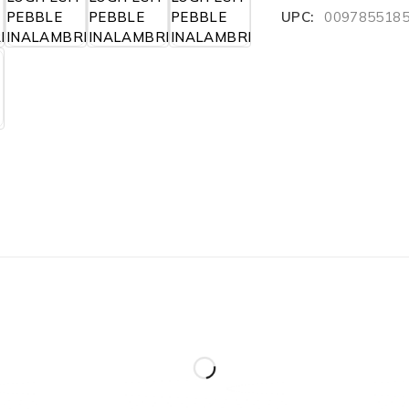
UPC:
009785518