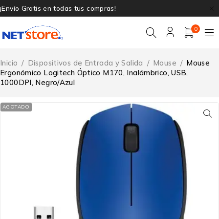
¡Envío Gratis en todas tus compras!
0
Inicio
/
Dispositivos de Entrada y Salida
/
Mouse
/
Mouse
Ergonómico Logitech Óptico M170, Inalámbrico, USB,
1000DPI, Negro/Azul
AGOTADO