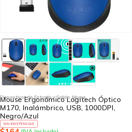
Dispositivos de Entrada y Salida
,
Mouse
Mouse Ergonómico Logitech Óptico
M170, Inalámbrico, USB, 1000DPI,
Negro/Azul
SIN EXISTENCIAS
$
164
(IVA Incluido)