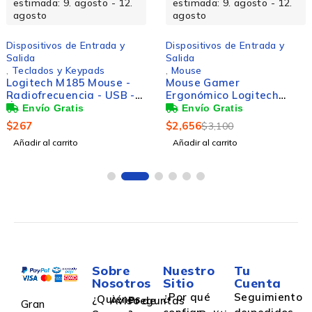
estimada: 9. agosto - 12.
estimada: 9. agosto - 12.
agosto
agosto
Dispositivos de Entrada y
Dispositivos de Entrada y
Salida
Salida
,
Teclados y Keypads
,
Mouse
Logitech M185 Mouse -
Mouse Gamer
Radiofrecuencia - USB -
Ergonómico Logitech
Óptico - 3 Botón(es) -
G502 X Lightspeed,
Azul, Negro - Inalámbrico
Inalámbrico, Óptico,
$
267
$
2,656
$
3,100
- 1000 dpi - Rueda de
25.600DPI, RF
Añadir al carrito
Añadir al carrito
desplazamiento -
Inalámbrico, Negro
Simétrico
Sobre
Nuestro
Tu
Nosotros
Sitio
Cuenta
¿Por qué
Seguimiento
¿Quiénes
Aviso de
Preguntas
Gran