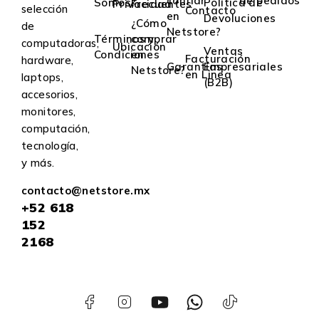
confiar
de pedidos
Somos?
Política de
Privacidad
Frecuentes
selección
Contacto
en
Devoluciones
¿Cómo
de
Netstore?
Términos y
comprar
computadoras,
Ubicación
Ventas
Condiciones
en
Facturación
hardware,
Garantías
Empresariales
Netstore?
en Linea
laptops,
(B2B)
accesorios,
monitores,
computación,
tecnología,
y más.
contacto@netstore.mx
+52
618
152
2168