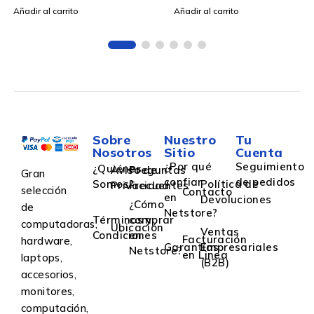
Añadir al carrito
Añadir al carrito
Sobre
Nuestro
Tu
Nosotros
Sitio
Cuenta
¿Por qué
Seguimiento
¿Quiénes
Aviso de
Preguntas
Gran
confiar
de pedidos
Somos?
Política de
Privacidad
Frecuentes
selección
Contacto
en
Devoluciones
¿Cómo
de
Netstore?
Términos y
comprar
computadoras,
Ubicación
Ventas
Condiciones
en
Facturación
hardware,
Garantías
Empresariales
Netstore?
en Linea
laptops,
(B2B)
accesorios,
monitores,
computación,