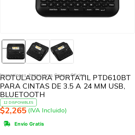
Impresiones
,
Impresoras Casa y Oficina
ROTULADORA PORTATIL PTD610BT
PARA CINTAS DE 3.5 A 24 MM USB,
BLUETOOTH
12 DISPONIBLES
$
2,265
(IVA Incluido)
Envío Gratis