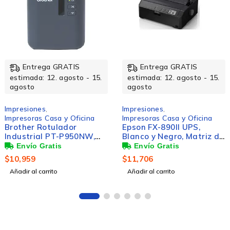
-19%
Entrega GRATIS
Entrega GRATIS
estimada: 12. agosto - 15.
estimada: 12. agosto - 15
agosto
agosto
Impresiones
,
Impresiones
,
Multifuncional
HP INC MFC SMART TA
Impresoras Casa y Oficina
Epson FX-890II UPS,
585 12PPM USB COLOR
Blanco y Negro, Matriz de
Puntos, 9 Pines,
$
4,139
$
5,139
Paralelo/USB 2.0, Print
$
11,706
Añadir al carrito
Añadir al carrito