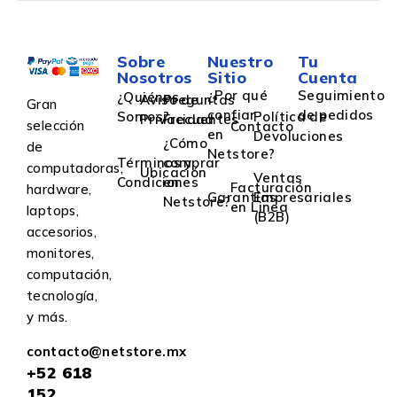
Sobre
Nuestro
Tu
Nosotros
Sitio
Cuenta
¿Por qué
Seguimiento
¿Quiénes
Aviso de
Preguntas
Gran
confiar
de pedidos
Somos?
Política de
Privacidad
Frecuentes
selección
Contacto
en
Devoluciones
¿Cómo
de
Netstore?
Términos y
comprar
computadoras,
Ubicación
Ventas
Condiciones
en
Facturación
hardware,
Garantías
Empresariales
Netstore?
en Linea
laptops,
(B2B)
accesorios,
monitores,
computación,
tecnología,
y más.
contacto@netstore.mx
+52
618
152