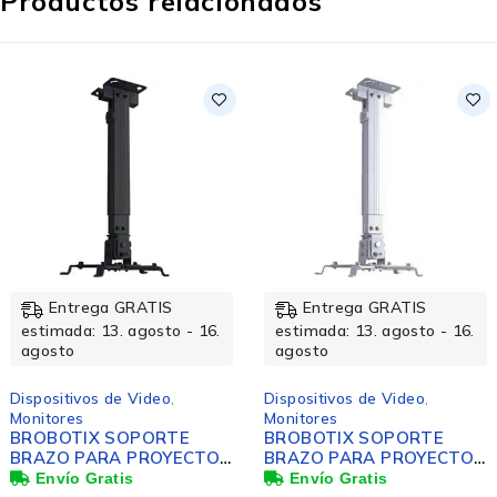
Productos relacionados
 GRATIS
Entrega GRATIS
Entreg
. agosto - 16.
estimada: 13. agosto - 16.
estimada: 1
agosto
agosto
e Video
,
Dispositivos de Video
,
Dispositivos
Monitores
Monitores
SOPORTE
BROBOTIX SOPORTE
SOPORTE 
A PROYECTOR
BRAZO PARA PROYECTOR
PARA PANT
ED
TECHO PARED
72 ALTURA