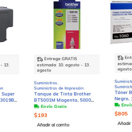
Entrega GRATIS
rega GRATIS
estimada: 10. agosto - 13.
a: 10. agosto - 13.
agosto
Suministros
,
ros
,
Suministros de Impresión
ros de Impresión
Tóner Brother TN1060
de Tinta Brother
Negro, 1.000 Páginas
M Magenta, 5000
s
$
805
Añadir al carrito
l carrito