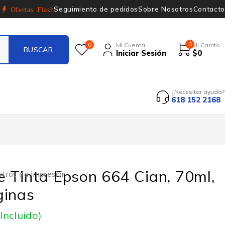
Seguimiento de pedidos
Sobre Nosotros
Contacto
Ofertas Flash
0
0
Mi Cuenta
Mi Carrito
Iniciar Sesión
$
0
¿Necesitar ayuda?
618 152 2168
 Tinta Epson 664 Cian, 70ml,
stros de Impresión
ginas
 Incluido)