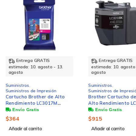
Inyección de Tinta
Cian
70ml
Entrega GRATIS
Ent
- 13.
estimada: 10. agosto - 13.
estimad
agosto
agosto
Suministros
,
Suminist
ón
Suministros de Impresión
Suminist
 Alto
Brother Cartucho de Super
Tanque 
7M
Alto Rendimiento LC3019BK
BT5001
as
Negro, 3000 Páginas
Página
$
915
$
193
Añadir al carrito
Añadir a