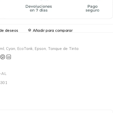
a de deseos
Añadir para comparar
ml
,
Cyan
,
EcoTank
,
Epson
,
Tanque de Tinta
-AL
5301