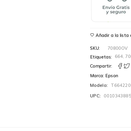
Añadir a la list
SKU:
70800OV
664
,
70
Etiquetas:
Compartir:
Marca:
Epson
Modelo:
T664220
UPC:
001034388