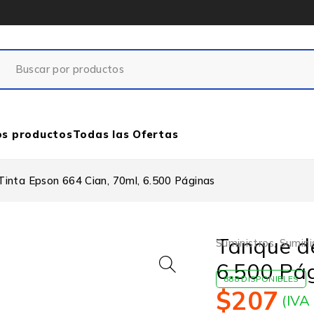
os productos
Todas las Ofertas
inta Epson 664 Cian, 70ml, 6.500 Páginas
Tanque de
Suministros
,
Sumini
6.500 Pá
888 DISPONIBLES
$
207
(IVA