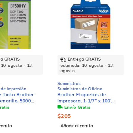
Tecnología de impresión
Colores de impresión
Capacidad
Entrega GRATIS
Entrega GRATIS
estimada: 10. agosto - 13.
estimada: 10. agosto 
agosto
agosto
Suministros
,
Suministros
,
Suministros de Oficina
Suministros de Impresi
Brother Etiquetas de
Cartucho Brother de
Impresora, 1-1/7'' x 100',
Rendimiento LC301
Blanco/Negro
Magenta, 550 Págin
$
205
$
364
Añadir al carrito
Añadir al carrito