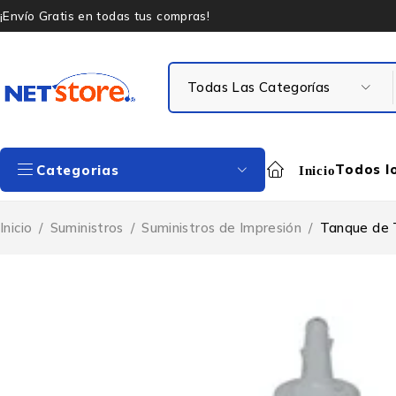
¡Envío Gratis en todas tus compras!
Todos l
Categorias
Inicio
Inicio
/
Suministros
/
Suministros de Impresión
/
Tanque de T