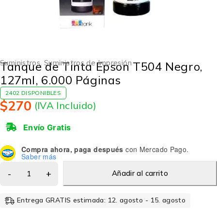
Suministros
,
Suministros de Impresión
Tanque de Tinta Epson T504 Negro,
127ml, 6.000 Páginas
2402 DISPONIBLES
$
270
(IVA Incluido)
Envío Gratis
Compra ahora, paga después
con Mercado Pago.
Saber más
Añadir al carrito
Entrega GRATIS estimada: 12. agosto - 15. agosto