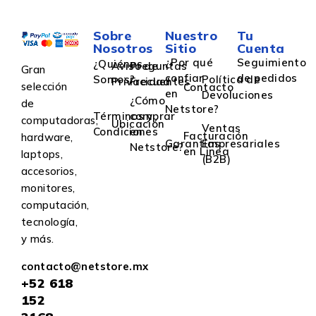
Sobre
Nuestro
Tu
Nosotros
Sitio
Cuenta
¿Por qué
Seguimiento
¿Quiénes
Aviso de
Preguntas
Gran
confiar
de pedidos
Somos?
Política de
Privacidad
Frecuentes
selección
Contacto
en
Devoluciones
¿Cómo
de
Netstore?
Términos y
comprar
computadoras,
Ubicación
Ventas
Condiciones
en
Facturación
hardware,
Garantías
Empresariales
Netstore?
en Linea
laptops,
(B2B)
accesorios,
monitores,
computación,
tecnología,
y más.
contacto@netstore.mx
+52
618
152