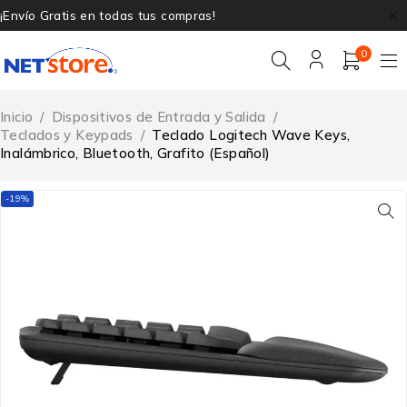
¡Envío Gratis en todas tus compras!
0
Inicio
/
Dispositivos de Entrada y Salida
/
Teclados y Keypads
/
Teclado Logitech Wave Keys,
Inalámbrico, Bluetooth, Grafito (Español)
-19%