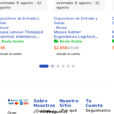
estimada: 9. agosto - 12.
estimada: 9. agosto - 12.
agosto
agosto
Dispositivos de Entrada y
Dispositivos de Entrada y
Salida
Salida
,
Mouse
,
Mouse
Mouse Gamer
Mouse Logitech Óptico
Ergonómico Logitech
M185, Inalámbrico,
G502 X Lightspeed,
1000DPI, Rojo/Negro
Inalámbrico, Óptico,
$
2,656
$
268
$
3,100
25.600DPI, RF
Añadir al carrito
Añadir al carrito
Inalámbrico, Negro
Sobre
Nuestro
Tu
Nosotros
Sitio
Cuenta
¿Por qué
Seguimiento
¿Quiénes
Aviso de
Preguntas
Gran