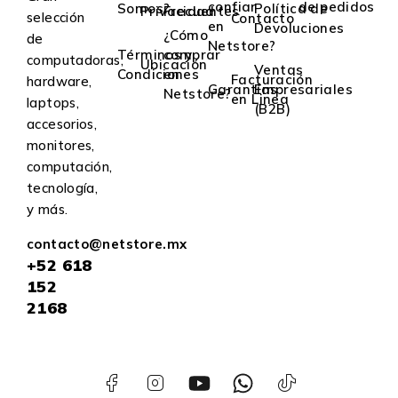
confiar
de pedidos
Somos?
Política de
Privacidad
Frecuentes
selección
Contacto
en
Devoluciones
¿Cómo
de
Netstore?
Términos y
comprar
computadoras,
Ubicación
Ventas
Condiciones
en
Facturación
hardware,
Garantías
Empresariales
Netstore?
en Linea
laptops,
(B2B)
accesorios,
monitores,
computación,
tecnología,
y más.
contacto@netstore.mx
+52
618
152
2168