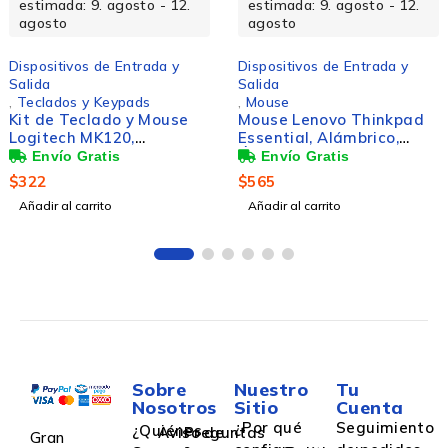
estimada: 9. agosto - 12.
estimada: 9. agosto - 12.
agosto
agosto
Dispositivos de Entrada y
Dispositivos de Entrada y
Salida
Salida
,
Teclados y Keypads
,
Mouse
Kit de Teclado y Mouse
Mouse Lenovo Thinkpad
Logitech MK120,
Essential, Alámbrico,
Alámbrico, USB, Negro
Óptico, 2.400DPI, USB-C,
(Español)
Negro
$
322
$
565
Añadir al carrito
Añadir al carrito
Sobre
Nuestro
Tu
Nosotros
Sitio
Cuenta
¿Por qué
Seguimiento
¿Quiénes
Aviso de
Preguntas
Gran