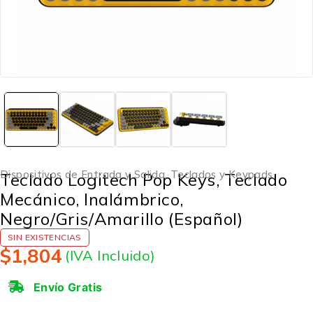
Dispositivos de Entrada y Salida
,
Teclados y Keypads
Teclado Logitech Pop Keys, Teclado
Mecánico, Inalámbrico,
Negro/Gris/Amarillo (Español)
SIN EXISTENCIAS
$
1,804
(IVA Incluido)
Envío Gratis