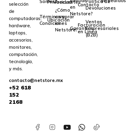
confiar
de pedidos
Somos?
Política de
Privacidad
Frecuentes
selección
Contacto
en
Devoluciones
¿Cómo
de
Netstore?
Términos y
comprar
computadoras,
Ubicación
Ventas
Condiciones
en
Facturación
hardware,
Garantías
Empresariales
Netstore?
en Linea
laptops,
(B2B)
accesorios,
monitores,
computación,
tecnología,
y más.
contacto@netstore.mx
+52
618
152
2168