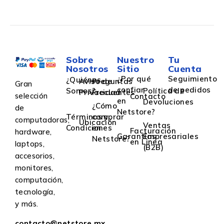
Sobre
Nuestro
Tu
Nosotros
Sitio
Cuenta
¿Por qué
Seguimiento
¿Quiénes
Aviso de
Preguntas
Gran
confiar
de pedidos
Somos?
Política de
Privacidad
Frecuentes
selección
Contacto
en
Devoluciones
¿Cómo
de
Netstore?
Términos y
comprar
computadoras,
Ubicación
Ventas
Condiciones
en
Facturación
hardware,
Garantías
Empresariales
Netstore?
en Linea
laptops,
(B2B)
accesorios,
monitores,
computación,
tecnología,
y más.
contacto@netstore.mx