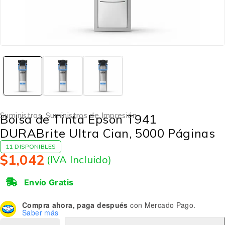
Suministros
,
Suministros de Impresión
Bolsa de Tinta Epson T941
DURABrite Ultra Cian, 5000 Páginas
11 DISPONIBLES
$
1,042
(IVA Incluido)
Envío Gratis
Compra ahora, paga después
con Mercado Pago.
Saber más