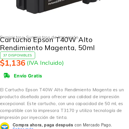
Suministros
,
Suministros de Impresión
Cartucho Epson T40W Alto
Rendimiento Magenta, 50ml
37 DISPONIBLES
$
1,136
(IVA Incluido)
Envío Gratis
El Cartucho Epson T40W Alto Rendimiento Magenta es un
producto diseñado para ofrecer una calidad de impresión
excepcional. Este cartucho, con una capacidad de 50 ml, es
compatible con la impresora T3170 y utiliza tecnología de
impresión por inyección de tinta.
Compra ahora, paga después
con Mercado Pago.
Saber más