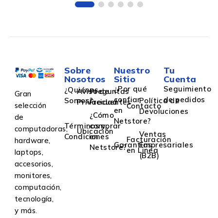
Sobre
Nuestro
Tu
Nosotros
Sitio
Cuenta
¿Por qué
Seguimiento
¿Quiénes
Aviso de
Preguntas
Gran
confiar
de pedidos
Somos?
Política de
Privacidad
Frecuentes
selección
Contacto
en
Devoluciones
¿Cómo
de
Netstore?
Términos y
comprar
computadoras,
Ubicación
Ventas
Condiciones
en
Facturación
hardware,
Garantías
Empresariales
Netstore?
en Linea
laptops,
(B2B)
accesorios,
monitores,
computación,
tecnología,
y más.