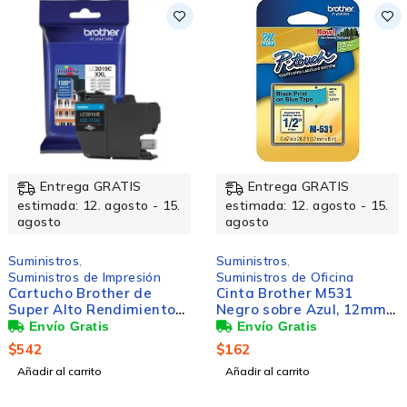
 GRATIS
Entrega GRATIS
Entreg
. agosto - 15.
estimada: 12. agosto - 15.
estimada: 1
agosto
agosto
Suministros
,
Suministros
,
 Impresión
Suministros de Oficina
Suministros 
other de
Cinta Brother M531
Tambor Bro
Rendimiento
Negro sobre Azul, 12mm x
Negro, 12.
n, 1500
8m
$
162
$
1,847
o
Añadir al carrito
Añadir al carr