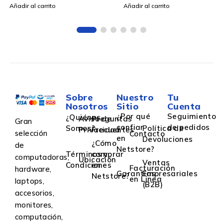
Añadir al carrito
Añadir al carrito
Sobre
Nuestro
Tu
Nosotros
Sitio
Cuenta
¿Por qué
Seguimiento
¿Quiénes
Aviso de
Preguntas
Gran
confiar
de pedidos
Somos?
Política de
Privacidad
Frecuentes
selección
Contacto
en
Devoluciones
¿Cómo
de
Netstore?
Términos y
comprar
computadoras,
Ubicación
Ventas
Condiciones
en
Facturación
hardware,
Garantías
Empresariales
Netstore?
en Linea
laptops,
(B2B)
accesorios,
monitores,
computación,