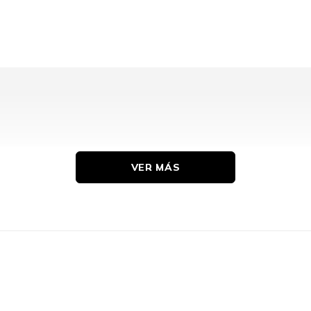
VER MÁS
HL-L3220CDW, HL-L3280CDW, HL-L3295CDW, HL-L
MFC-L3765CDW, MFC-L3780CDW, MFC-L8395CDW
Original