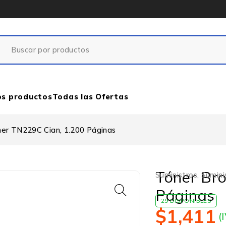
os productos
Todas las Ofertas
her TN229C Cian, 1.200 Páginas
Tóner Br
Suministros
,
Sumini
Páginas
29 DISPONIBLES
$
1,411
(