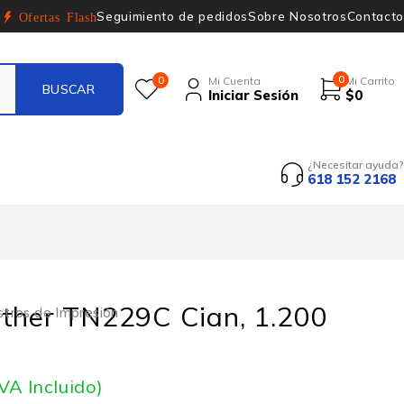
Seguimiento de pedidos
Sobre Nosotros
Contacto
Ofertas Flash
0
0
Mi Cuenta
Mi Carrito
Iniciar Sesión
$
0
¿Necesitar ayuda?
618 152 2168
other TN229C Cian, 1.200
stros de Impresión
IVA Incluido)