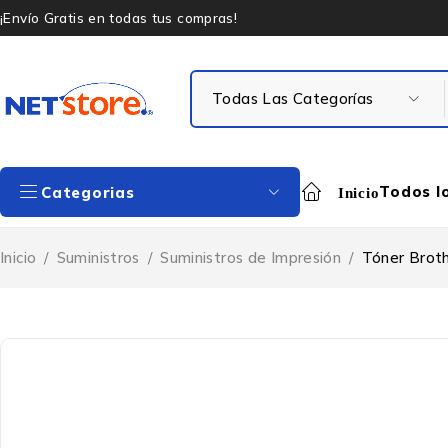
¡Envío Gratis en todas tus compras!
Todos l
Categorias
Inicio
Inicio
/
Suministros
/
Suministros de Impresión
/
Tóner Brot