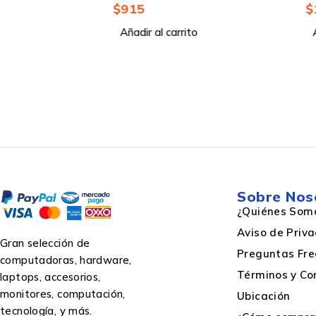
$
915
$
1,222
Tipo de cartucho de tinta
Añadir al carrito
Añadir al carrito
Marca compatible
Tecnología de impresión
Colour toner cartridges quantity
Sobre Nos
¿Quiénes Som
Cantidad por paquete
Aviso de Priv
Gran selección de
Preguntas Fre
computadoras, hardware,
Supply type
Términos y Co
laptops, accesorios,
monitores, computación,
Ubicación
tecnología, y más.