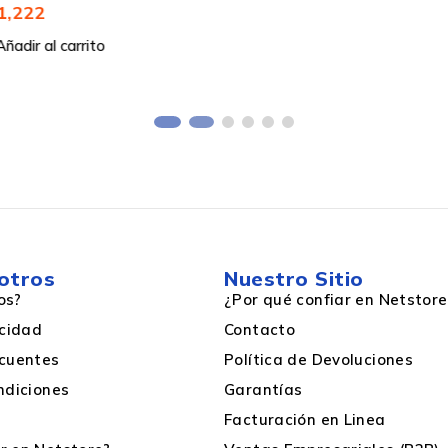
Estándar
Brother
Láser
1
otros
Nuestro Sitio
os?
¿Por qué confiar en Netstore
1 Pieza
acidad
Contacto
cuentes
Política de Devoluciones
Un solo paquete
ndiciones
Garantías
Facturación en Linea