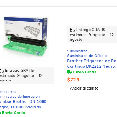
Caja
Entrega GRATIS
Ent
estimada: 9. agosto - 12.
estimad
agosto
agosto
Suministros
,
Suminist
Suministros de Oficina
Suminist
Brother Etiquetas de Papel
Tóner B
Continuo DK2212 Negro
Rendimi
1200 páginas
sobre Blanco, 62mm x 15.2m
Página
 12.
$
729
$
2,942
Añadir al carrito
Añadir a
1.200 Páginas
ón
1060
Negro
as