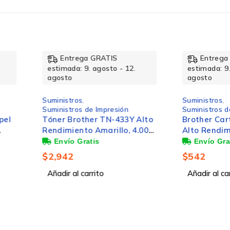
rega GRATIS
Entrega GRATIS
a: 9. agosto - 12.
estimada: 9. agosto - 12.
agosto
ros
,
Suministros
,
ros de Impresión
Suministros de Impresión
rother TN-433Y Alto
Brother Cartucho de Super
ento Amarillo, 4.000
Alto Rendimiento LC-3019M
s
Magenta, 1500 Páginas
$
542
l carrito
Añadir al carrito