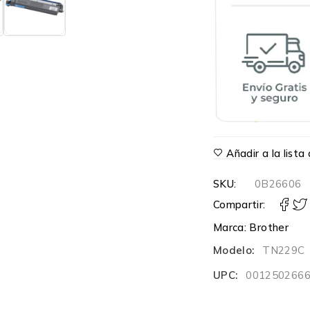
Añadir a la list
SKU:
0B26606
Compartir:
Marca:
Brother
Modelo:
TN229C
UPC:
001250266