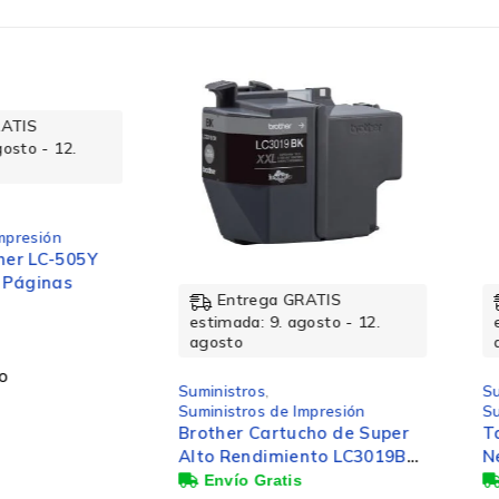
Tipo de embalaje
Características
Colour toner page yield
Entrega GRATIS
Entrega GRATIS
estimada: 9. agosto - 12.
estimada: 9. agosto -
agosto
agosto
Rendimiento de impresión
Suministros
,
Suministros
,
Suministros de Impresión
Suministros de Impresi
Brother Cartucho de Super
Tambor Brother DR-
Color del producto
Alto Rendimiento LC3019BK
Negro, 10.000 Págin
Negro, 3000 Páginas