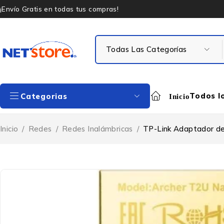
¡Envío Gratis en todas tus compras!
Todos l
Categorias
Inicio
Inicio
/
Redes
/
Redes Inalámbricas
/
TP-Link Adaptador d