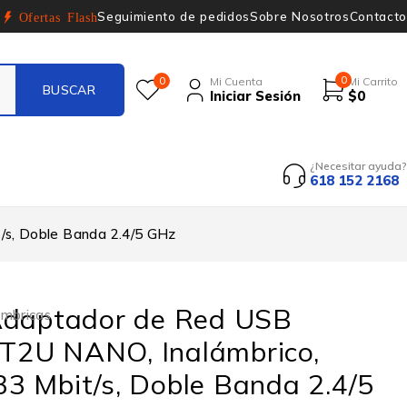
Seguimiento de pedidos
Sobre Nosotros
Contacto
Ofertas Flash
0
0
Mi Cuenta
Mi Carrito
Iniciar Sesión
$
0
¿Necesitar ayuda?
618 152 2168
s, Doble Banda 2.4/5 GHz
Adaptador de Red USB
ámbricas
2U NANO, Inalámbrico,
3 Mbit/s, Doble Banda 2.4/5