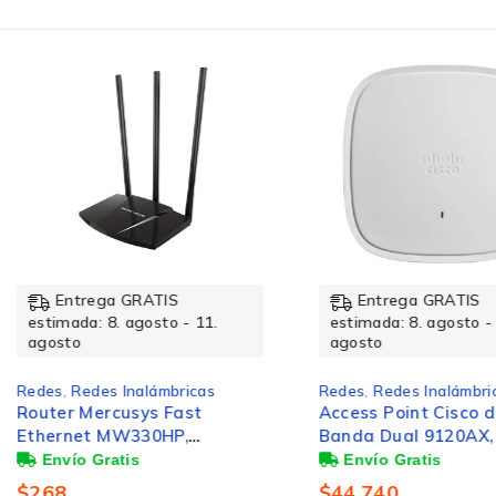
Altura
Profundidad
Ancho
Detalles técnicos
Entrega GRATIS
Entrega GRATIS
estimada: 8. agosto - 11.
estimada: 8. agosto -
agosto
agosto
Sustainability certificates
Redes
,
Redes Inalámbricas
Redes
,
Redes Inalámbri
Router Mercusys Fast
Access Point Cisco 
Ethernet MW330HP,
Banda Dual 9120AX, 
Alámbrico, 300 Mbit/s, 3x RJ-
Gbit/s, 1x RJ-45, 2.4
Control de energía
45, 2.4GHz, 3 Antenas
$
268
$
44,740