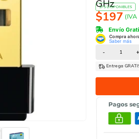
GHz
175 DISPONIBLES
$
197
(IVA
Envío Grat
Compra ahor
Saber más
Entrega GRATIS