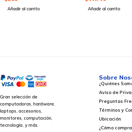
Externas de 7dBi
Añadir al carrito
Añadir al carrito
USB con suministro de corriente
Características de LAN inalámbrico
Estándar Wi-Fi
Sobre Nos
¿Quiénes Som
Aviso de Priv
Wifi
Gran selección de
Preguntas Fre
computadoras, hardware,
Términos y Co
laptops, accesorios,
Wi-Fi estándares
monitores, computación,
Ubicación
tecnología, y más.
¿Cómo comprar