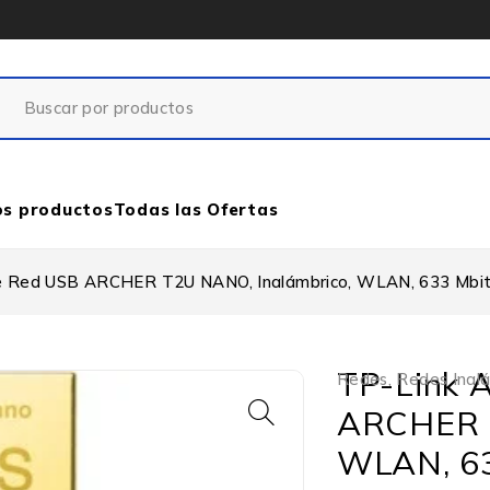
os productos
Todas las Ofertas
e Red USB ARCHER T2U NANO, Inalámbrico, WLAN, 633 Mbit/
TP-Link 
Redes
,
Redes Inal
ARCHER T
WLAN, 63