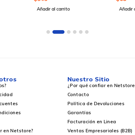
Añadir al carrito
Añadir a
Si
Wi-Fi 5
otros
Nuestro Sitio
os?
¿Por qué confiar en Netstore
acidad
Contacto
Si
cuentes
Política de Devoluciones
ndiciones
Garantías
IEEE 802.11a,IEEE 802.11ac,IEEE 802.11b,IEEE 802.11g
Facturación en Linea
 en Netstore?
Ventas Empresariales (B2B)