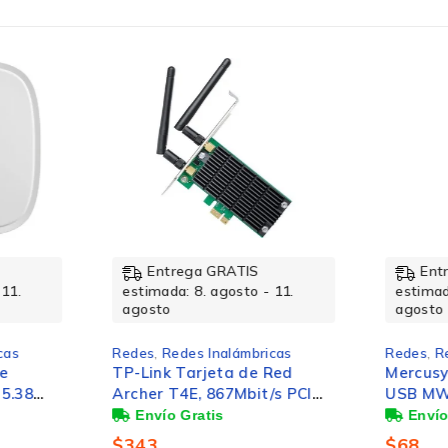
18,6 mm
7,1 mm
15 mm
Entrega GRATIS
Ent
 11.
estimada: 8. agosto - 11.
estimad
agosto
agosto
RoHS
cas
Redes
,
Redes Inalámbricas
Redes
,
R
de
TP-Link Tarjeta de Red
Mercusy
5.38
Archer T4E, 867Mbit/s PCI
USB MW1
0/5GHz
Express, 2 Antenas, Wi-Fi 5
150Mbit
$
343
$
68