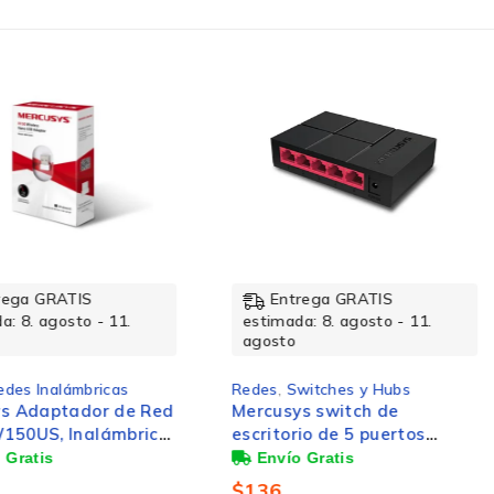
rega GRATIS
Entrega GRATIS
a: 8. agosto - 11.
estimada: 8. agosto - 11.
agosto
edes Inalámbricas
Redes
,
Switches y Hubs
s Adaptador de Red
Mercusys switch de
50US, Inalámbrico,
escritorio de 5 puertos
/s, Banda 2.4 GHz
10/100 /1000 Mbps
$
136