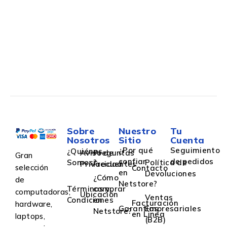
Sobre
Nuestro
Tu
Nosotros
Sitio
Cuenta
¿Por qué
Seguimiento
¿Quiénes
Aviso de
Preguntas
Gran
confiar
de pedidos
Somos?
Política de
Privacidad
Frecuentes
selección
Contacto
en
Devoluciones
¿Cómo
de
Netstore?
Términos y
comprar
computadoras,
Ubicación
Ventas
Condiciones
en
Facturación
hardware,
Garantías
Empresariales
Netstore?
en Linea
laptops,
(B2B)