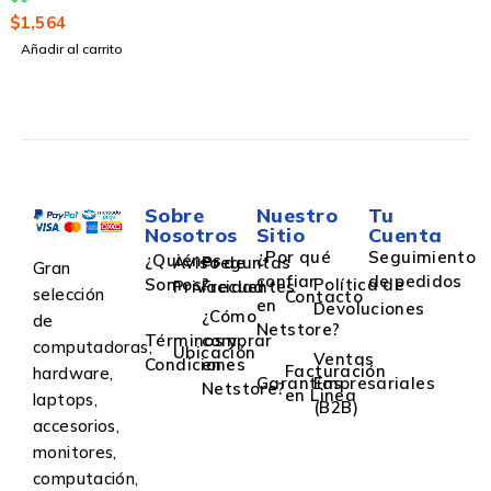
$
1,564
Añadir al carrito
Sobre
Nuestro
Tu
Nosotros
Sitio
Cuenta
¿Por qué
Seguimiento
¿Quiénes
Aviso de
Preguntas
Gran
confiar
de pedidos
Somos?
Política de
Privacidad
Frecuentes
selección
Contacto
en
Devoluciones
¿Cómo
de
Netstore?
Términos y
comprar
computadoras,
Ubicación
Ventas
Condiciones
en
Facturación
hardware,
Garantías
Empresariales
Netstore?
en Linea
laptops,
(B2B)
accesorios,
monitores,
computación,