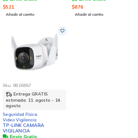
Tapo C212,
TAPO C225, Inalámbrico,
$
521
$
876
Alámbrico/Inalámbrico,
2560 x 1440 Pixeles,
Añadir al carrito
Añadir al carrito
2304 x 1296 Pixeles,
Día/Noche
Día/Noche
Sku:
0B26867
Entrega GRATIS
estimada: 11. agosto - 14.
agosto
Seguridad Física
,
Video Vigilancia
TP-LINK CAMARA
VIGILANCIA