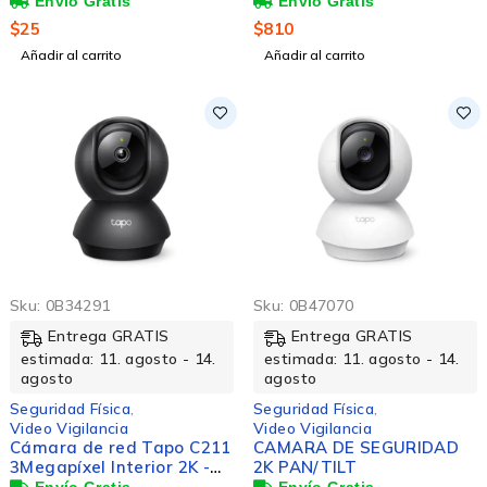
Interior/Exterior 2K - Color
- 9.14m Infrarrojo/color
$
25
$
810
Visión Nocturna - H.264 -
Añadir al carrito
Añadir al carrito
2560 x 1440 - 3.17mm Fijo
Lentes - 20fps - CMOS -
Wi-Fi - USB - Montura
Magnética, Montaje sobre
mesa, Fijacion en techo -
Asistente de Google,
Alexa Soportado - IP66 -
Resistente a la
intemperie, Resistente a
Condiciones Ambientales,
Resistente a la lluvia,
Resistente al agua,
Resistente a la Nieve,
Sku:
0B34291
Sku:
0B47070
Resistente al polvo
Entrega GRATIS
Entrega GRATIS
estimada: 11. agosto - 14.
estimada: 11. agosto - 14.
agosto
agosto
Seguridad Física
,
Seguridad Física
,
Video Vigilancia
Video Vigilancia
Cámara de red Tapo C211
CAMARA DE SEGURIDAD
3Megapíxel Interior 2K -
2K PAN/TILT
Color - 9.14m Infrarrojos