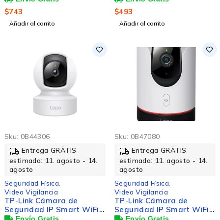
Interiores/Exteriores Tapo
Tapo C210, Inalámbrico,
$
743
$
493
C320WS, Inalámbrico,
2304 x 1296 Pixeles,
Añadir al carrito
Añadir al carrito
2160 x 1440 Pixeles,
Día/Noche
Día/Noche
Sku:
0B44306
Sku:
0B47080
Entrega GRATIS
Entrega GRATIS
estimada: 11. agosto - 14.
estimada: 11. agosto - 14.
agosto
agosto
Seguridad Física
,
Seguridad Física
,
Video Vigilancia
Video Vigilancia
TP-Link Cámara de
TP-Link Cámara de
Seguridad IP Smart WiFi
Seguridad IP Smart WiFi
Domo IR para Interiores
Domo IR para Interiores