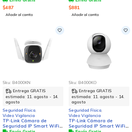
Visión Nocturna - H.264,
$
487
$
881
H.265 - 2304 x 1296 -
Añadir al carrito
Añadir al carrito
3.83mm Fijo Lentes - 30fps
- Wi-Fi - Fast Ethernet -
Montaje sobre mesa,
Fijacion en techo - Alexa,
Asistente de Google
Soportado
Sku:
B4000KN
Sku:
B4000KO
Entrega GRATIS
Entrega GRATIS
estimada: 11. agosto - 14.
estimada: 11. agosto - 14.
agosto
agosto
Seguridad Física
,
Seguridad Física
,
Video Vigilancia
Video Vigilancia
TP-Link Cámara de
TP-Link Cámara de
Seguridad IP Smart WiFi
Seguridad IP Smart WiFi
Bullet IR para
Domo IR para Interiores