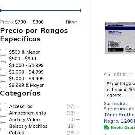
Precio:
$790
—
$800
Filtrar
Precio por Rangos
Específicos
$500 & Menor
$500 - $999
$1,000 - $1,999
$2,000 - $4,999
Sku:
08100H1
$5,000 - $9,999
Entrega 
$9,999 & Mayor
estimada: 10.
Categorías
agosto
Suministros
,
Accesorios
(77)
Suministros de
Almacenamiento
(33)
Tóner Brothe
Audio y Video
(0)
Negro, 1.200
Bolsos y Mochilas
(18)
Cables
(76)