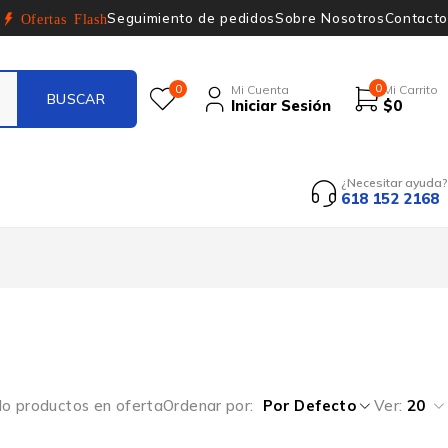
Seguimiento de pedidos
Sobre Nosotros
Contacto
Ofertas Flash
0
0
Mi Cuenta
Mi Carrito
Iniciar Sesión
$
0
¿Necesitar ayuda?
618 152 2168
lo productos en oferta
Ordenar por
Por Defecto
Ver:
20