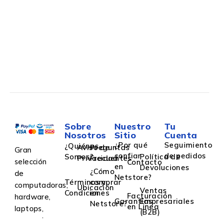
Sobre
Nuestro
Tu
Nosotros
Sitio
Cuenta
¿Por qué
Seguimiento
¿Quiénes
Aviso de
Preguntas
Gran
confiar
de pedidos
Somos?
Política de
Privacidad
Frecuentes
selección
Contacto
en
Devoluciones
¿Cómo
de
Netstore?
Términos y
comprar
computadoras,
Ubicación
Ventas
Condiciones
en
Facturación
hardware,
Garantías
Empresariales
Netstore?
en Linea
laptops,
(B2B)