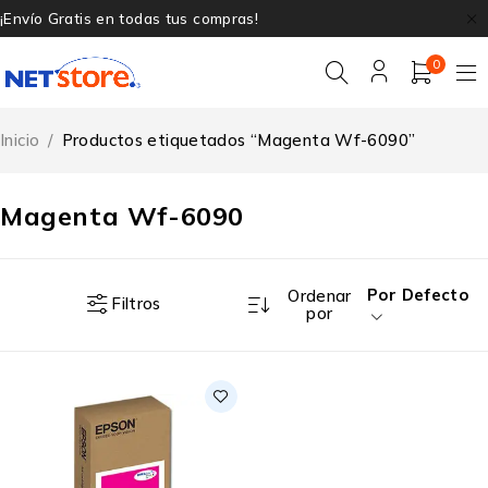
¡Envío Gratis en todas tus compras!
0
Inicio
/
Productos etiquetados “Magenta Wf-6090”
Magenta Wf-6090
Por Defecto
Ordenar
Filtros
por