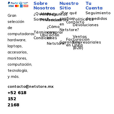
Sobre
Nuestro
Tu
Nosotros
Sitio
Cuenta
¿Por qué
Seguimiento
¿Quiénes
Aviso de
Preguntas
Gran
confiar
de pedidos
Somos?
Política de
Privacidad
Frecuentes
selección
Contacto
en
Devoluciones
¿Cómo
de
Netstore?
Términos y
comprar
computadoras,
Ubicación
Ventas
Condiciones
en
Facturación
hardware,
Garantías
Empresariales
Netstore?
en Linea
laptops,
(B2B)
accesorios,
monitores,
computación,
tecnología,
y más.
contacto@netstore.mx
+52
618
152
2168