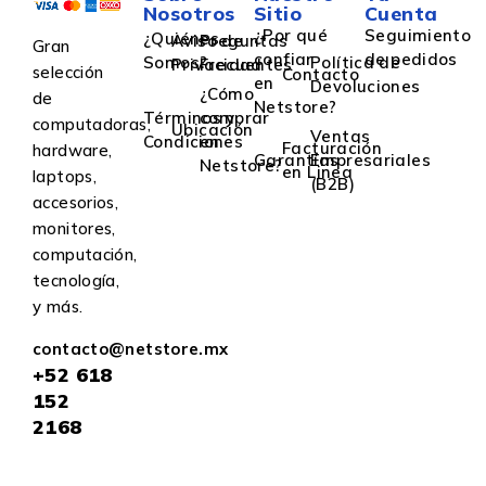
Nosotros
Sitio
Cuenta
¿Por qué
Seguimiento
¿Quiénes
Aviso de
Preguntas
Gran
confiar
de pedidos
Somos?
Política de
Privacidad
Frecuentes
selección
Contacto
en
Devoluciones
¿Cómo
de
Netstore?
Términos y
comprar
computadoras,
Ubicación
Ventas
Condiciones
en
Facturación
hardware,
Garantías
Empresariales
Netstore?
en Linea
laptops,
(B2B)
accesorios,
monitores,
computación,
tecnología,
y más.
contacto@netstore.mx
+52
618
152
2168