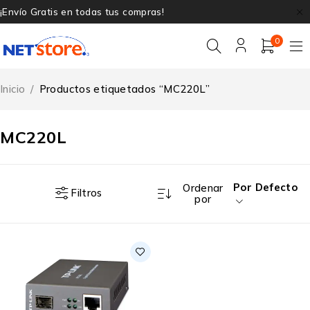
¡Envío Gratis en todas tus compras!
0
Inicio
/
Productos etiquetados “MC220L”
MC220L
Por Defecto
Ordenar
Filtros
por