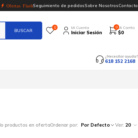
Seguimiento de pedidos
Sobre Nosotros
Contacto
Ofertas Flash
0
0
Mi Cuenta
Mi Carrito
Iniciar Sesión
$
0
¿Necesitar ayuda?
618 152 2168
lo productos en oferta
Ordenar por
Por Defecto
Ver:
20