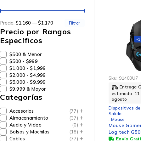
Precio:
$1,160
—
$1,170
Filtrar
Precio por Rangos
Específicos
-
$500 & Menor
$500 - $999
$1,000 - $1,999
$2,000 - $4,999
Sku:
91400U7
$5,000 - $9,999
Entrega 
$9,999 & Mayor
estimada: 11.
Categorías
agosto
Dispositivos de
Accesorios
(77)
Salida
Almacenamiento
(37)
,
Mouse
Audio y Video
(0)
Mouse Gamer
Bolsos y Mochilas
(18)
Logitech G50
Alámbrico, Óp
Cables
(77)