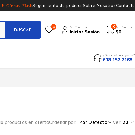
Seguimiento de pedidos
Sobre Nosotros
Contacto
Ofertas Flash
0
0
Mi Cuenta
Mi Carrito
Iniciar Sesión
$
0
¿Necesitar ayuda?
618 152 2168
lo productos en oferta
Ordenar por
Por Defecto
Ver:
20