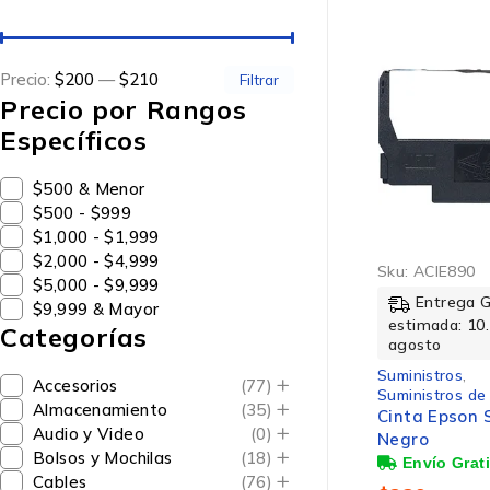
Precio:
$200
—
$210
Filtrar
Precio por Rangos
Específicos
$500 & Menor
$500 - $999
$1,000 - $1,999
$2,000 - $4,999
Sku:
ACIE890
$5,000 - $9,999
Entrega 
$9,999 & Mayor
estimada: 10.
Categorías
agosto
Suministros
,
Accesorios
(77)
Suministros de
Almacenamiento
(35)
Cinta Epson
Audio y Video
(0)
Negro
Bolsos y Mochilas
(18)
Cables
(76)