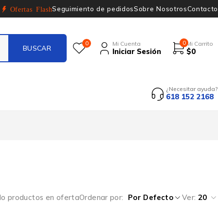
Seguimiento de pedidos
Sobre Nosotros
Contacto
Ofertas Flash
0
0
Mi Cuenta
Mi Carrito
Iniciar Sesión
$
0
¿Necesitar ayuda?
618 152 2168
lo productos en oferta
Ordenar por
Por Defecto
Ver:
20