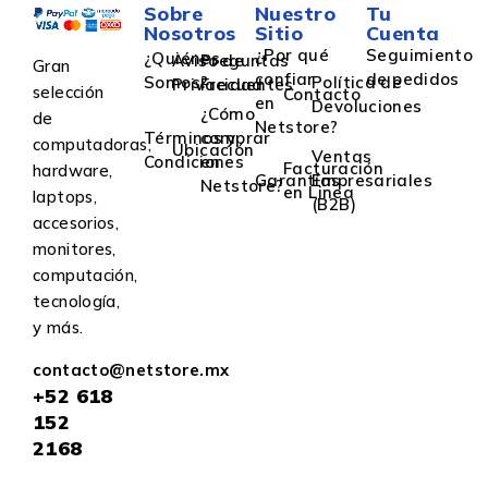
Sobre
Nuestro
Tu
Nosotros
Sitio
Cuenta
¿Por qué
Seguimiento
¿Quiénes
Aviso de
Preguntas
Gran
confiar
de pedidos
Somos?
Política de
Privacidad
Frecuentes
selección
Contacto
en
Devoluciones
¿Cómo
de
Netstore?
Términos y
comprar
computadoras,
Ubicación
Ventas
Condiciones
en
Facturación
hardware,
Garantías
Empresariales
Netstore?
en Linea
laptops,
(B2B)
accesorios,
monitores,
computación,
tecnología,
y más.
contacto@netstore.mx
+52
618
152
2168