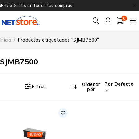
¡Envío Gratis en todas tus compras!
0
Inicio
/
Productos etiquetados “SJMB7500”
SJMB7500
Por Defecto
Ordenar
Filtros
por
NUEVO