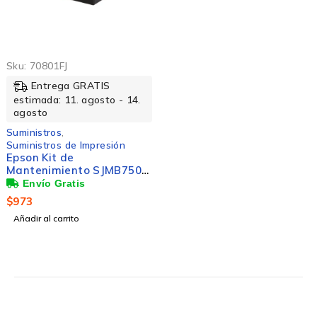
Sku:
70801FJ
Entrega GRATIS
estimada: 11. agosto - 14.
agosto
Suministros
,
Suministros de Impresión
Epson Kit de
Mantenimiento SJMB7500,
para ColorWorks
C7500/C7500G
$
973
Añadir al carrito