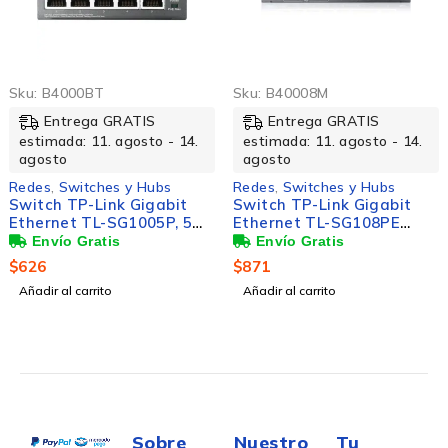
Sku:
B4000BT
Sku:
B40008M
Entrega GRATIS
Entrega GRATIS
estimada: 11. agosto - 14.
estimada: 11. agosto - 14.
agosto
agosto
Redes
,
Switches y Hubs
Redes
,
Switches y Hubs
Switch TP-Link Gigabit
Switch TP-Link Gigabit
Ethernet TL-SG1005P, 5
Ethernet TL-SG108PE
Puertos 10/100/1000 (4x
Easy Smart PoE, 8 Puertos
PoE), 10Gbit/s, 2000
10/100/1000Mbps (4x PoE),
$
626
$
871
Entradas - No
16 Gbit/s, 4000 entradas -
Añadir al carrito
Añadir al carrito
Administrable
No Administrable
Sobre
Nuestro
Tu