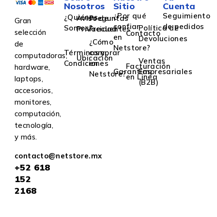
Nosotros
Sitio
Cuenta
¿Por qué
Seguimiento
¿Quiénes
Aviso de
Preguntas
Gran
confiar
de pedidos
Somos?
Política de
Privacidad
Frecuentes
selección
Contacto
en
Devoluciones
¿Cómo
de
Netstore?
Términos y
comprar
computadoras,
Ubicación
Ventas
Condiciones
en
Facturación
hardware,
Garantías
Empresariales
Netstore?
en Linea
laptops,
(B2B)
accesorios,
monitores,
computación,
tecnología,
y más.
contacto@netstore.mx
+52
618
152
2168