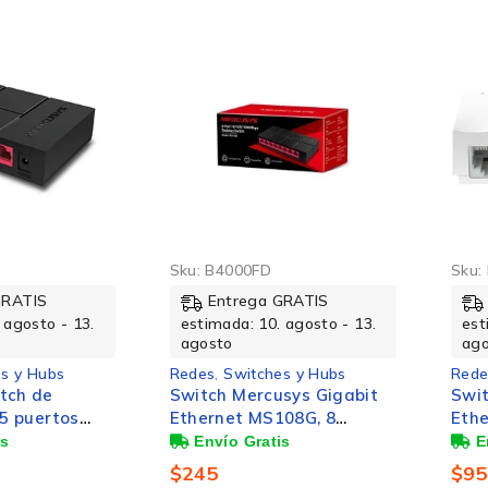
Sku:
B4000FD
Sku:
GRATIS
Entrega GRATIS
 agosto - 13.
estimada: 10. agosto - 13.
est
agosto
ag
s y Hubs
Redes
,
Switches y Hubs
Rede
tch de
Switch Mercusys Gigabit
Swit
 5 puertos
Ethernet MS108G, 8
Ethe
 Mbps
Puertos 10/100/1000Mbps
Puer
- No Administrable
Mbit
$
245
$
9