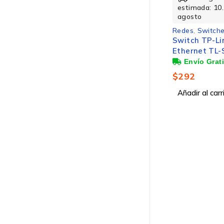
estimada: 10.
agosto
Redes
,
Switche
Switch TP-Li
Ethernet TL-
Puertos 10/1
10 Gbit/s, 2.
$
292
No Administr
Añadir al carr