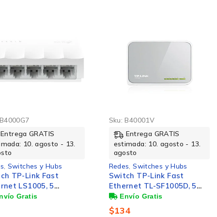
B4000G7
Sku:
B40001V
Entrega GRATIS
Entrega GRATIS
imada: 10. agosto - 13.
estimada: 10. agosto - 13.
osto
agosto
s
,
Switches y Hubs
Redes
,
Switches y Hubs
ch TP-Link Fast
Switch TP-Link Fast
rnet LS1005, 5
Ethernet TL-SF1005D, 5
tos 10/100 Mbps, 100
Puertos 10/100Mbps,
/s - No Administrable
1Gbit/s, 1000 Entradas –
5
$
134
No Administrable