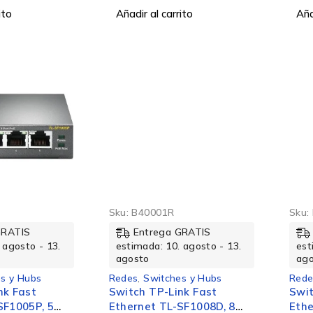
ito
Añadir al carrito
Aña
Sku:
B40001R
Sku:
GRATIS
Entrega GRATIS
 agosto - 13.
estimada: 10. agosto - 13.
est
agosto
ag
s y Hubs
Redes
,
Switches y Hubs
Rede
nk Fast
Switch TP-Link Fast
Swit
SF1005P, 5
Ethernet TL-SF1008D, 8
Ethe