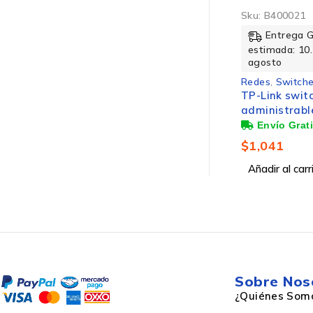
Sku:
B400021
Entrega 
estimada: 10.
agosto
Redes
,
Switche
TP-Link swit
administrabl
puertos fast
10/100
$
1,041
Añadir al carr
Sobre Nos
¿Quiénes Som