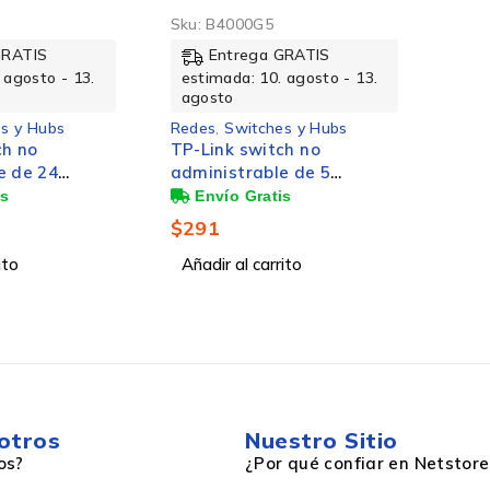
Sku:
B4000G5
GRATIS
Entrega GRATIS
 agosto - 13.
estimada: 10. agosto - 13.
agosto
s y Hubs
Redes
,
Switches y Hubs
ch no
TP-Link switch no
e de 24
administrable de 5
 ethernet
puertos gigabit
10/100/1000.
$
291
ito
Añadir al carrito
otros
Nuestro Sitio
os?
¿Por qué confiar en Netstore