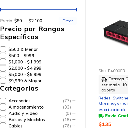
Precio:
$80
—
$2,100
Filtrar
Precio por Rangos
Específicos
$500 & Menor
$500 - $999
$1,000 - $1,999
$2,000 - $4,999
Sku:
B4000ER
$5,000 - $9,999
Entrega 
$9,999 & Mayor
estimada: 10.
Categorías
agosto
Redes
,
Switche
Accesorios
(77)
Mercusys swi
Almacenamiento
(33)
escritorio de
Audio y Video
(0)
10/100 /1000
Bolsos y Mochilas
(18)
$
135
Cables
(76)