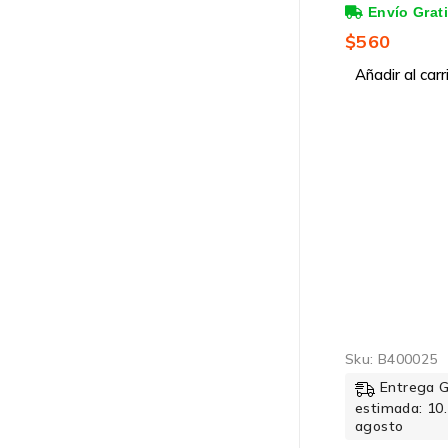
Puertos 10/1
PoE), 1 Gbit/
$
560
Entradas - N
Administrabl
Añadir al carr
Sku:
B400025
Entrega 
estimada: 10.
agosto