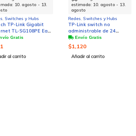
imada: 10. agosto - 13.
estimada: 10. agosto - 13.
osto
agosto
s
,
Switches y Hubs
Redes
,
Switches y Hubs
ch TP-Link Gigabit
TP-Link switch no
ernet TL-SG108PE Easy
administrable de 24
t PoE, 8 Puertos
puertos fast ethernet
00/1000Mbps (4x PoE),
10/100
71
$
1,120
bit/s, 4000 entradas -
dministrable
dir al carrito
Añadir al carrito