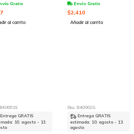
tos 10/100Mbps (4x
10/100Mbps, 9.6Gbit/s, 48
, 1.6 Gbit/s, 2000
Puertos ? No
77
$
2,410
das - No
Administrable
nistrable
dir al carrito
Añadir al carrito
B40001S
Sku:
B40002G
Entrega GRATIS
Entrega GRATIS
imada: 10. agosto - 13.
estimada: 10. agosto - 13.
osto
agosto