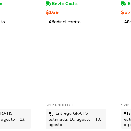
00Mbps (4x
Puertos 10/100Mbps,
Puer
s, 2000
1.6Gbit/s, 1000 Entradas –
PoE)
$
169
$
6
o
No Administrable
Entra
e
ito
Añadir al carrito
Admi
Aña
Sku:
B4000BT
Sku:
GRATIS
Entrega GRATIS
 agosto - 13.
estimada: 10. agosto - 13.
est
agosto
ag