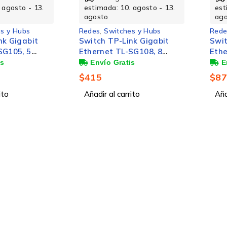
 agosto - 13.
estimada: 10. agosto - 13.
est
agosto
ag
s y Hubs
Redes
,
Switches y Hubs
Rede
nk Gigabit
Switch TP-Link Gigabit
Swit
SG105, 5
Ethernet TL-SG108, 8
Eth
00/1000Mbps,
Puertos 10/100/1000Mbps,
Smar
000 Entradas -
16 Gbit/s, 4.000 Entradas -
10/1
$
415
$
8
able
No Administrable
16 G
ito
Añadir al carrito
No A
Aña