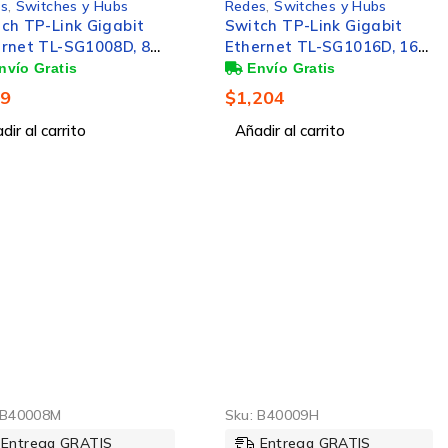
s
,
Switches y Hubs
Redes
,
Switches y Hubs
ch TP-Link Gigabit
Switch TP-Link Gigabit
rnet TL-SG1008D, 8
Ethernet TL-SG1016D, 16
tos 10/100/1000Mbps,
Puertos 10/100/1000Mbps,
bit/s, 4000 Entradas –
32Gbit/s, 8000 Entradas –
99
$
1,204
dministrable
No Administrable
dir al carrito
Añadir al carrito
B40008M
Sku:
B40009H
Entrega GRATIS
Entrega GRATIS