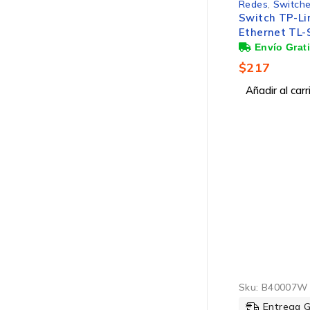
Redes
,
Switche
Switch TP-Li
Ethernet TL-
Puertos 10/1
16Gbit/s – No
$
217
Administrabl
Añadir al carr
Sku:
B40007W
Entrega 