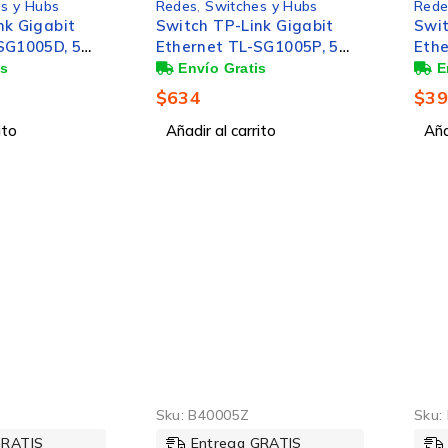
s y Hubs
Redes
,
Switches y Hubs
Rede
nk Gigabit
Switch TP-Link Gigabit
Swit
SG1005D, 5
Ethernet TL-SG1005P, 5
Ethe
00/1000Mbps,
Puertos 10/100/1000 (4x
Puer
PoE), 10Gbit/s, 2000
16 G
$
634
$
3
e
Entradas - No
No A
ito
Administrable
Añadir al carrito
Aña
Sku:
B40005Z
Sku:
GRATIS
Entrega GRATIS