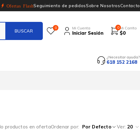
Seguimiento de pedidos
Sobre Nosotros
Contacto
Ofertas Flash
0
0
Mi Cuenta
Mi Carrito
Iniciar Sesión
$
0
¿Necesitar ayuda?
618 152 2168
lo productos en oferta
Ordenar por
Por Defecto
Ver:
20