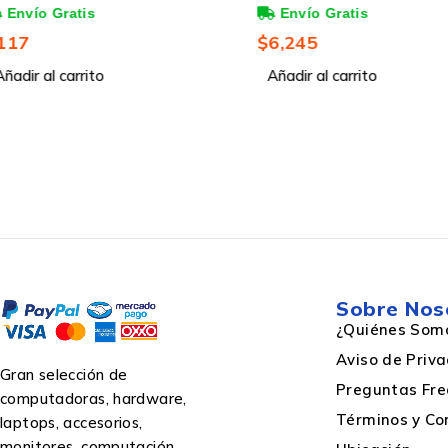
XS1000 USB 3.2 GEN 2
3.5'' 6Gbit/s ― Fabri
Socios de Dell
$
6,245
$
10,620
Añadir al carrito
Añadir al carrito
Máxima velocidad de actualización
Empaquetado
Cantidad por paquete
Sobre Nos
¿Quiénes Som
Características
Aviso de Priv
Gran selección de
Preguntas Fre
computadoras, hardware,
Términos y Co
laptops, accesorios,
Género del conector 1
monitores, computación,