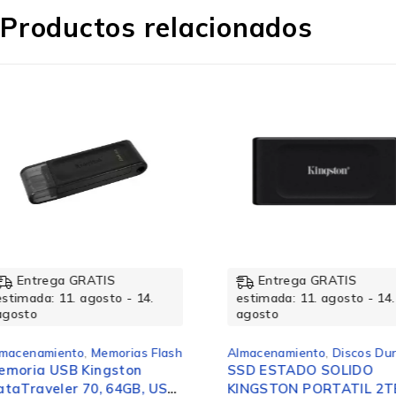
Profundidad
Productos relacionados
Peso
Ancho
Diseño
Entrega GRATIS
Entrega GRATIS
estimada: 11. agosto - 14.
estimada: 11. agosto 
Color del producto
agosto
agosto
Almacenamiento
,
Discos Duros
Almacenamiento
,
Disco
SSD ESTADO SOLIDO
Disco Duro para Ser
Desempeño
KINGSTON PORTATIL 2TB
Dell 400-BLLF 4TB SA