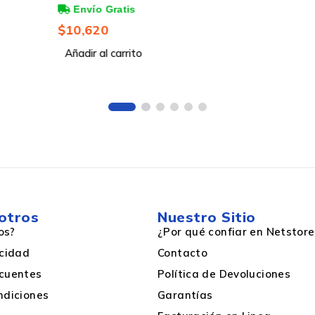
cado por
60Hz
1 Pieza
otros
Nuestro Sitio
os?
¿Por qué confiar en Netstore
acidad
Contacto
cuentes
Política de Devoluciones
ndiciones
Garantías
Macho