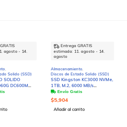
rega GRATIS
Entrega GRATIS
a: 11. agosto - 14.
estimada: 11. agosto - 14.
agosto
amiento
,
Almacenamiento
,
e Estado Solido (SSD)
Discos de Estado Solido (SSD)
gston KC3000 NVMe,
Disco Duro Interno Dell
2, 6000 MB/s
S4520 2.5", 1.9TB, SATA III, 6
a, 7000 MB/s
Gbit/s, 5400RPM, No
 PCI Express 4.0
disponible Caché
$
41,079
l carrito
Añadir al carrito