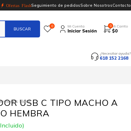
Seguimiento de pedidos
Sobre Nosotros
Contacto
Ofertas Flash
0
0
Mi Cuenta
Mi Carrito
Iniciar Sesión
$
0
¿Necesitar ayuda?
618 152 2168
OR USB C TIPO MACHO A
emorias Flash
PO HEMBRA
 Incluido)