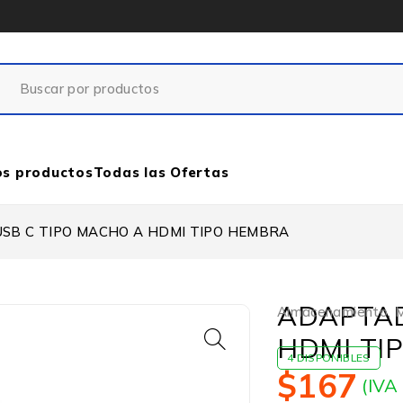
os productos
Todas las Ofertas
SB C TIPO MACHO A HDMI TIPO HEMBRA
ADAPTAD
Almacenamiento
,
M
HDMI TI
4 DISPONIBLES
$
167
(IVA