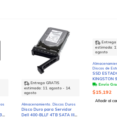
11 mm
11.8 g
21mm
Entrega GRATIS
Ent
estimada: 11. agosto - 14.
estimad
agosto
agosto
Almacenamiento
,
Almacen
Discos de Estado Solido (SSD)
Discos d
SSD ESTADO SOLIDO
SSD Kin
KINGSTON 960G DC600M
1TB, M.
MIXED USE SATA 2.5
Escritur
- 14.
Negro/Gris
Lectura,
$
15,192
$
5,904
Añadir al carrito
Añadir a
s Duros
vidor
TA III