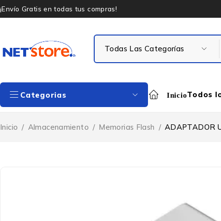
¡Envío Gratis en todas tus compras!
Todos l
Categorias
Inicio
Inicio
/
Almacenamiento
/
Memorias Flash
/
ADAPTADOR U