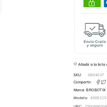
Añadir a la list
SKU:
0B04037
Compartir:
Marca:
BROBOTIX
Modelo:
6006115
UPC:
750089600