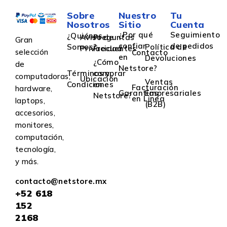
Sobre
Nuestro
Tu
Nosotros
Sitio
Cuenta
¿Por qué
Seguimiento
¿Quiénes
Aviso de
Preguntas
Gran
confiar
de pedidos
Somos?
Política de
Privacidad
Frecuentes
selección
Contacto
en
Devoluciones
¿Cómo
de
Netstore?
Términos y
comprar
computadoras,
Ubicación
Ventas
Condiciones
en
Facturación
hardware,
Garantías
Empresariales
Netstore?
en Linea
laptops,
(B2B)
accesorios,
monitores,
computación,
tecnología,
y más.
contacto@netstore.mx
+52
618
152
2168