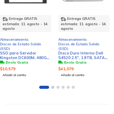
Entrega GRATIS
Entrega GRATIS
estimada: 11. agosto - 14.
estimada: 11. agosto - 14.
agosto
agosto
Almacenamiento
,
Almacenamiento
,
Discos de Estado Solido
Discos Duros
SSD ESTADO SOLIDO
(SSD)
Disco Duro Interno Dell
KINGSTON PORTATIL 2TB
S4520 2.5", 1.9TB, SATA
XS1000 USB 3.2 GEN 2
III, 6 Gbit/s, 5400RPM, No
$
6,245
disponible Caché
$
41,079
Añadir al carrito
Añadir al carrito