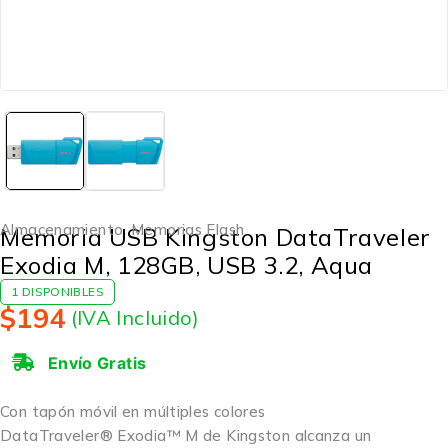
Almacenamiento
,
Memorias Flash
Memoria USB Kingston DataTraveler
Exodia M, 128GB, USB 3.2, Aqua
1 DISPONIBLES
$
194
(IVA Incluido)
Envío Gratis
Con tapón móvil en múltiples colores
DataTraveler® Exodia™ M de Kingston alcanza un