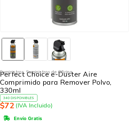
Suministros
,
Suministros de Oficina
Perfect Choice e-Duster Aire
Comprimido para Remover Polvo,
330ml
340 DISPONIBLES
$
72
(IVA Incluido)
Envío Gratis