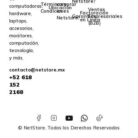
Netstore?
Términos y
comprar
computadoras,
Ubicación
Ventas
Condiciones
en
Facturación
hardware,
Garantías
Empresariales
Netstore?
en Linea
laptops,
(B2B)
accesorios,
monitores,
computación,
tecnología,
y más.
contacto@netstore.mx
+52
618
152
2168
© NetStore. Todos los Derechos Reservados