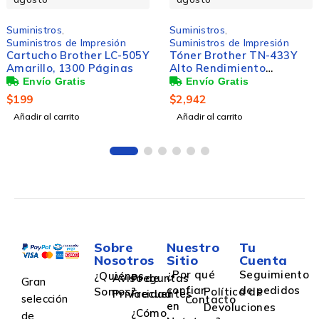
Suministros
,
Suministros
,
Suministros de Impresión
Suministros de Oficina
Tóner Brother TN-433Y
Brother Etiqueta Pre-
Alto Rendimiento
Cortada DK-1201, 400
Amarillo, 4.000 Páginas
Etiquetas
$
2,942
$
167
Añadir al carrito
Añadir al carrito
Sobre
Nuestro
Tu
Nosotros
Sitio
Cuenta
¿Por qué
Seguimiento
¿Quiénes
Aviso de
Preguntas
Gran
confiar
de pedidos
Somos?
Política de
Privacidad
Frecuentes
selección
Contacto
en
Devoluciones
¿Cómo
de