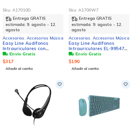
Sku:
A17010D
Sku:
A1700W7
Entrega GRATIS
Entrega GRATIS
estimada: 9. agosto - 12.
estimada: 9. agosto - 12.
agosto
agosto
Accesorios
,
Accesorios Música
Accesorios
,
Accesorios Música
Easy Line Audífonos
Easy Line Audífonos
Intrauriculares con
Intrauriculares EL-995470,
Micrófono Viva Lights,
Inalámbrico, Bluetooth,
Inalámbrico, Bluetooth,
Blanco
$
317
$
190
Negro
Añadir al carrito
Añadir al carrito