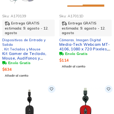
Sku:
A170139
Sku:
A17011D
Entrega GRATIS
Entrega GRATIS
estimada: 9. agosto - 12.
estimada: 9. agosto - 12.
agosto
agosto
Dispositivos de Entrada y
Cámaras
,
Imagen Digital
Media-Tech Webcam MT-
Salida
4106, 1080 x 720 Pixeles,
,
Kit Teclados y Mouse
Kit Gamer de Teclado,
USB, Negro
Mouse, Audífonos y
$
114
Mousepad Vortred,
Añadir al carrito
Alámbrico, USB, Morado
$
634
(Inglés)
Añadir al carrito