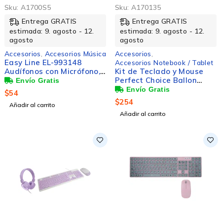
Sku:
A1700S5
Sku:
A170135
Entrega GRATIS
Entrega GRATIS
estimada: 9. agosto - 12.
estimada: 9. agosto - 12.
agosto
agosto
Accesorios
,
Accesorios Música
Accesorios
,
Easy Line EL-993148
Accesorios Notebook / Tablet
Audífonos con Micrófono,
Kit de Teclado y Mouse
Alámbrico, Negro
Perfect Choice Ballon
para Niños, Inalámbrico,
$
54
Azul (Español)
$
254
Añadir al carrito
Añadir al carrito