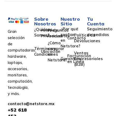
Sobre
Nuestro
Tu
Nosotros
Sitio
Cuenta
¿Por qué
Seguimiento
¿Quiénes
Aviso de
Preguntas
Gran
confiar
de pedidos
Somos?
Política de
Privacidad
Frecuentes
selección
Contacto
en
Devoluciones
¿Cómo
de
Netstore?
Términos y
comprar
computadoras,
Ubicación
Ventas
Condiciones
en
Facturación
hardware,
Garantías
Empresariales
Netstore?
en Linea
laptops,
(B2B)
accesorios,
monitores,
computación,
tecnología,
y más.
contacto@netstore.mx
+52
618