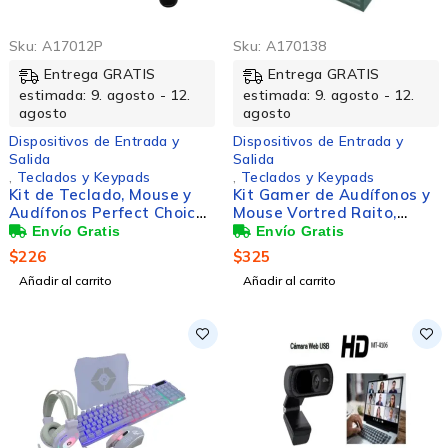
Sku:
A17012P
Sku:
A170138
Entrega GRATIS
Entrega GRATIS
estimada: 9. agosto - 12.
estimada: 9. agosto - 12.
agosto
agosto
Dispositivos de Entrada y
Dispositivos de Entrada y
Salida
Salida
,
Teclados y Keypads
,
Teclados y Keypads
Kit de Teclado, Mouse y
Kit Gamer de Audífonos y
Audífonos Perfect Choice
Mouse Vortred Raito,
PC-201717, Alámbrico,
Alámbrico, 3.5mm, USB,
USB, Negro (Español)
Negro
$
226
$
325
Añadir al carrito
Añadir al carrito