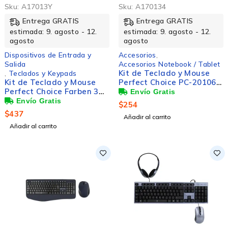
Sku:
A17013Y
Sku:
A170134
Entrega GRATIS
Entrega GRATIS
estimada: 9. agosto - 12.
estimada: 9. agosto - 12.
agosto
agosto
Dispositivos de Entrada y
Accesorios
,
Salida
Accesorios Notebook / Tablet
Kit de Teclado y Mouse
,
Teclados y Keypads
Kit de Teclado y Mouse
Perfect Choice PC-201069,
Perfect Choice Farben 3
Inalámbrico, Rosa
en 1, Alámbrico, USB,
(Español)
$
254
Morado (Español)
$
437
Añadir al carrito
Añadir al carrito