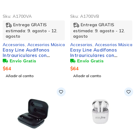
Sku:
A1700VA
Sku:
A1700VB
Entrega GRATIS
Entrega GRATIS
estimada: 9. agosto - 12.
estimada: 9. agosto - 12.
agosto
agosto
Accesorios
,
Accesorios Música
Accesorios
,
Accesorios Música
Easy Line Audífonos
Easy Line Audífonos
Intrauriculares con
Intrauriculares con
Micrófono EL-995234,
Micrófono EL-995241,
Alámbrico, 1.2 Metros,
Alámbrico, 3.5mm, Gris
$
64
$
64
3.5mm, Negro/Blanco
Añadir al carrito
Añadir al carrito