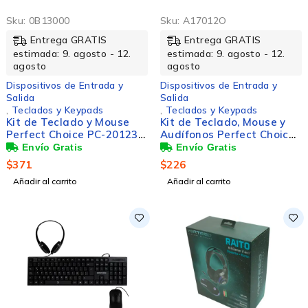
Sku:
0B13000
Sku:
A17012O
Entrega GRATIS
Entrega GRATIS
estimada: 9. agosto - 12.
estimada: 9. agosto - 12.
agosto
agosto
Dispositivos de Entrada y
Dispositivos de Entrada y
Salida
Salida
,
Teclados y Keypads
,
Teclados y Keypads
Kit de Teclado y Mouse
Kit de Teclado, Mouse y
Perfect Choice PC-201236,
Audífonos Perfect Choice
RF Inalámbrico, Negro
PC-201700, Alámbrico,
(Español)
USB, Negro (Español)
$
371
$
226
Añadir al carrito
Añadir al carrito