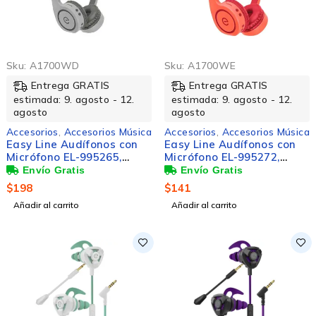
Sku:
A1700WD
Sku:
A1700WE
Entrega GRATIS
Entrega GRATIS
estimada: 9. agosto - 12.
estimada: 9. agosto - 12.
agosto
agosto
Accesorios
,
Accesorios Música
Accesorios
,
Accesorios Música
Easy Line Audífonos con
Easy Line Audífonos con
Micrófono EL-995265,
Micrófono EL-995272,
Bluetooth, Inalámbrico,
Bluetooth, Inalámbrico,
Gris
Coral
$
198
$
141
Añadir al carrito
Añadir al carrito