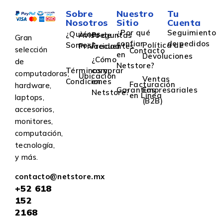
Sobre
Nuestro
Tu
Nosotros
Sitio
Cuenta
¿Por qué
Seguimiento
¿Quiénes
Aviso de
Preguntas
Gran
confiar
de pedidos
Somos?
Política de
Privacidad
Frecuentes
selección
Contacto
en
Devoluciones
¿Cómo
de
Netstore?
Términos y
comprar
computadoras,
Ubicación
Ventas
Condiciones
en
Facturación
hardware,
Garantías
Empresariales
Netstore?
en Linea
laptops,
(B2B)
accesorios,
monitores,
computación,
tecnología,
y más.
contacto@netstore.mx
+52
618
152
2168