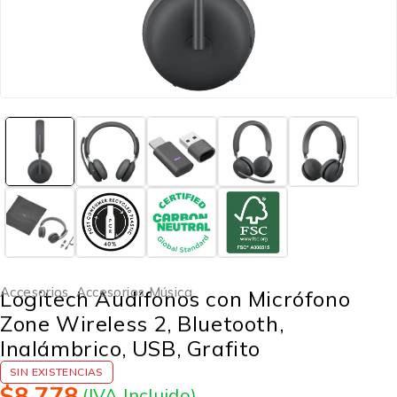
Accesorios
,
Accesorios Música
Logitech Audífonos con Micrófono
Zone Wireless 2, Bluetooth,
Inalámbrico, USB, Grafito
SIN EXISTENCIAS
$
8,778
(IVA Incluido)