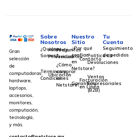
Sobre
Nuestro
Tu
Nosotros
Sitio
Cuenta
¿Por qué
Seguimiento
¿Quiénes
Aviso de
Preguntas
Gran
confiar
de pedidos
Somos?
Política de
Privacidad
Frecuentes
selección
Contacto
en
Devoluciones
¿Cómo
de
Netstore?
Términos y
comprar
computadoras,
Ubicación
Ventas
Condiciones
en
Facturación
hardware,
Garantías
Empresariales
Netstore?
en Linea
laptops,
(B2B)
accesorios,
monitores,
computación,
tecnología,
y más.
contacto@netstore.mx