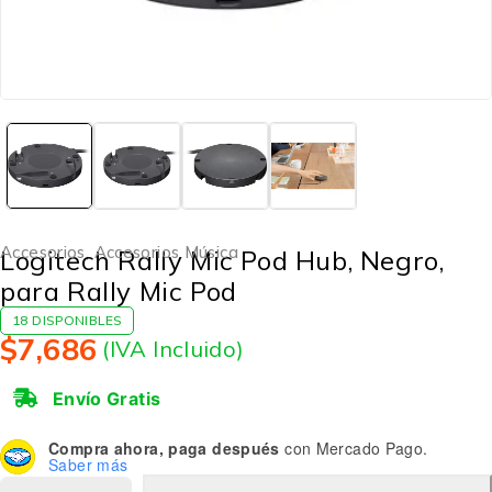
Accesorios
,
Accesorios Música
Logitech Rally Mic Pod Hub, Negro,
para Rally Mic Pod
18 DISPONIBLES
$
7,686
(IVA Incluido)
Envío Gratis
Compra ahora, paga después
con Mercado Pago.
Saber más