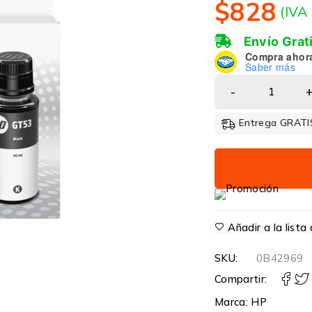
$
828
(IVA
Envío Grat
Compra ahor
Saber más
Entrega GRATIS
Añadir a la list
SKU:
0B42969
Compartir:
Marca:
HP