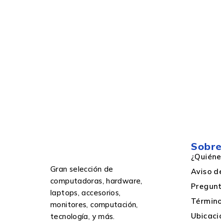
Rendimiento de impresión de página con
tinta de color
Supply type
Rendimiento de impresión de página con
tinta negra
Colores de impresión
Sobre
¿Quién
Capacidad
Gran selección de
Aviso d
computadoras, hardware,
Pregunt
laptops, accesorios,
Término
monitores, computación,
Ubicaci
tecnología, y más.