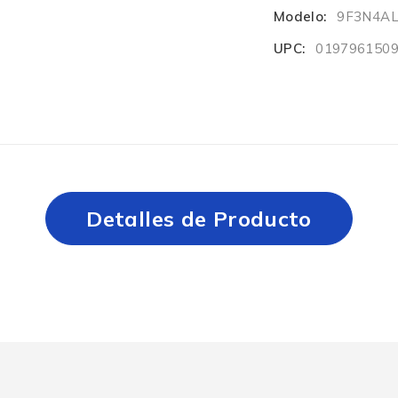
Modelo:
9F3N4A
UPC:
019796150
Detalles de Producto