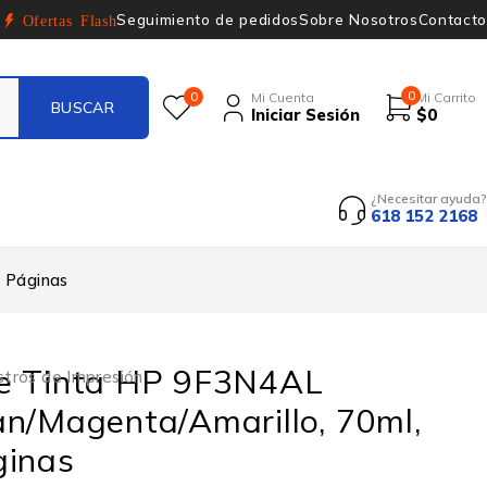
Seguimiento de pedidos
Sobre Nosotros
Contacto
Ofertas Flash
0
0
Mi Cuenta
Mi Carrito
Iniciar Sesión
$
0
¿Necesitar ayuda?
618 152 2168
 Páginas
e Tinta HP 9F3N4AL
stros de Impresión
n/Magenta/Amarillo, 70ml,
ginas