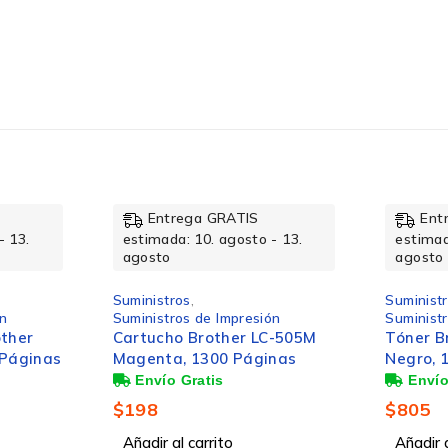
4 Piezas
Entrega GRATIS
Ent
HP DESKJET GT 5800 SERIES, HP INK TANK 100/300
- 13.
estimada: 10. agosto - 13.
estimad
200/500/600/700 SERIES
agosto
agosto
Suministros
,
Suminist
ón
Suministros de Impresión
Suminist
4.000 Páginas
C-505M
Tóner Brother TN1060
Cartuch
nas
Negro, 1.000 Páginas
Cian, 1
HP
$
805
$
199
Añadir al carrito
Añadir a