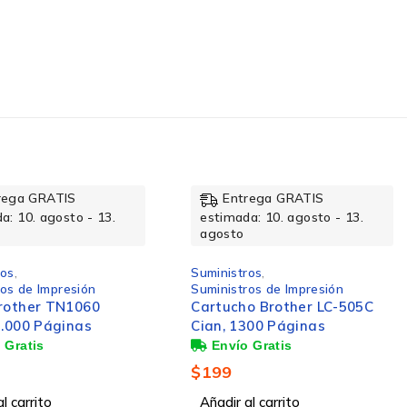
rega GRATIS
Entrega GRATIS
/400, HP SMART TANK
a: 10. agosto - 13.
estimada: 10. agosto - 13.
agosto
ros
,
Suministros
,
ros de Impresión
Suministros de Oficina
o Brother LC-505C
Brother Rollo Etiqueta
300 Páginas
DK1204, 17 x 54mm, 400
Etiquetas, para Brother QL-
500/QL-550
$
162
l carrito
Añadir al carrito