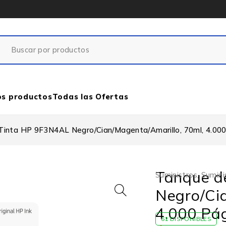
os productos
Todas las Ofertas
Tinta HP 9F3N4AL Negro/Cian/Magenta/Amarillo, 70ml, 4.000
Tanque d
Suministros
,
Sumini
Negro/Cia
4.000 Pá
61 DISPONIBLES