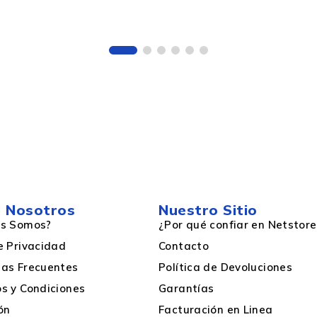
8000 páginas
Paquete múltiple
4000 páginas
Negro/Cian/Magenta/Amarillo
 Nosotros
Nuestro Sitio
es Somos?
¿Por qué confiar en Netstore
70ml
e Privacidad
Contacto
as Frecuentes
Política de Devoluciones
s y Condiciones
Garantías
ón
Facturación en Linea