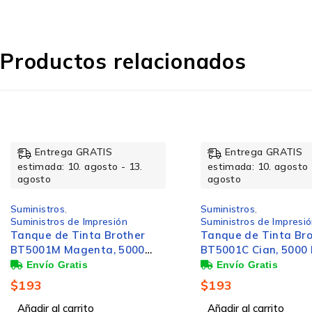
Cantidad por paquete
Productos relacionados
Características
Entrega GRATIS
Entrega GRATIS
Compatibilidad
estimada: 10. agosto - 13.
estimada: 10. agosto 
agosto
agosto
Suministros
,
Suministros
,
Suministros de Impresión
Suministros de Impresi
Rendimiento de impresión
Tanque de Tinta Brother
Cartucho Brother L
BT5001C Cian, 5000 Páginas
Magenta, 1300 Pági
Marca compatible
$
193
$
198
Añadir al carrito
Añadir al carrito