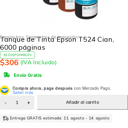
Suministros
,
Suministros de Impresión
Tanque de Tinta Epson T524 Cian,
6000 páginas
16 DISPONIBLES
$
306
(IVA Incluido)
Envío Gratis
Compra ahora, paga después
con Mercado Pago.
Saber más
Añadir al carrito
Entrega GRATIS estimada: 11. agosto - 14. agosto