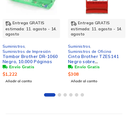
Entrega GRATIS
Entrega GRATIS
estimada: 11. agosto - 14.
estimada: 11. agosto - 14.
agosto
agosto
Suministros
,
Suministros
,
Suministros de Oficina
Suministros de Oficina
Cinta Brother TZES141
Brother Rollo Etiqueta
Negro sobre
DK1204, 17 x 54mm, 400
Transparente, 18mm x
Etiquetas, para Brother
8m
QL-500/QL-550
$
308
$
162
Añadir al carrito
Añadir al carrito