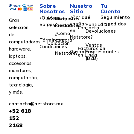
Sobre
Nuestro
Tu
Nosotros
Sitio
Cuenta
¿Por qué
Seguimiento
¿Quiénes
Aviso de
Preguntas
Gran
confiar
de pedidos
Somos?
Política de
Privacidad
Frecuentes
selección
Contacto
en
Devoluciones
¿Cómo
de
Netstore?
Términos y
comprar
computadoras,
Ubicación
Ventas
Condiciones
en
Facturación
hardware,
Garantías
Empresariales
Netstore?
en Linea
laptops,
(B2B)
accesorios,
monitores,
computación,
tecnología,
y más.
contacto@netstore.mx
+52
618
152
2168