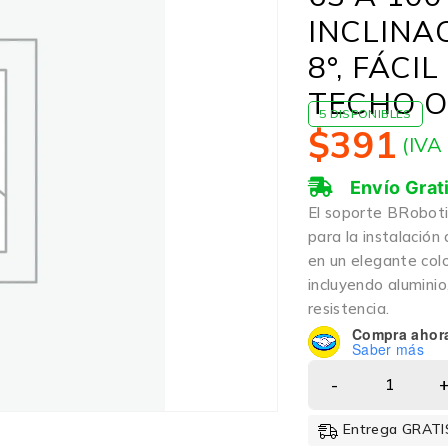
INCLINAC
8°, FÁCI
TECHO O
5 DISPONIBLES
$
391
(IVA
Envío Grat
El soporte BRoboti
para la instalació
en un elegante colo
incluyendo aluminio
resistencia.
Compra ahor
Saber más
Entrega GRATIS