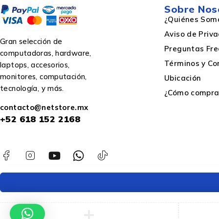
Sobre Nos
Kit de montaje
¿Quiénes Som
Aviso de Priv
Gran selección de
Preguntas Fre
computadoras, hardware,
Color
Términos y Co
laptops, accesorios,
monitores, computación,
Ubicación
tecnología, y más.
¿Cómo comprar
Color del producto
contacto@netstore.mx
+52
618 152 2168
Desempeño
Fácil instalación