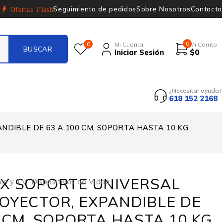
Seguimiento de pedidos
Sobre Nosotros
Contacto
Ofertas Flash
0
0
Mi Cuenta
Mi Carrito
Iniciar Sesión
$
0
¿Necesitar ayuda?
618 152 2168
DIBLE DE 63 A 100 CM, SOPORTA HASTA 10 KG,
X SOPORTE UNIVERSAL
res y TV
,
Dispositivos de Video
OYECTOR, EXPANDIBLE DE
 CM, SOPORTA HASTA 10 KG,