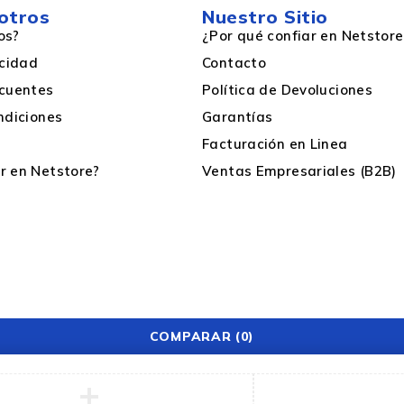
otros
Nuestro Sitio
Si
os?
¿Por qué confiar en Netstore
acidad
Contacto
cuentes
Política de Devoluciones
ndiciones
Garantías
Facturación en Linea
 en Netstore?
Ventas Empresariales (B2B)
Negro
COMPARAR
(0)
Si