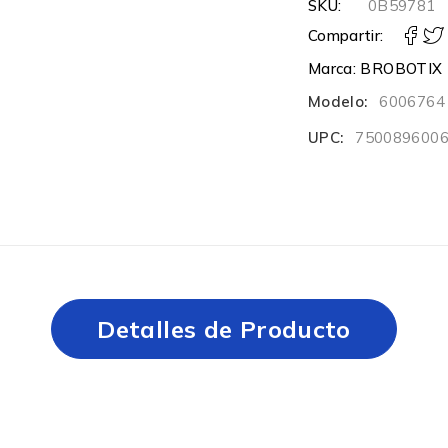
SKU:
0B59781
Compartir:
Marca:
BROBOTIX
Modelo:
6006764
UPC:
750089600
Detalles de Producto