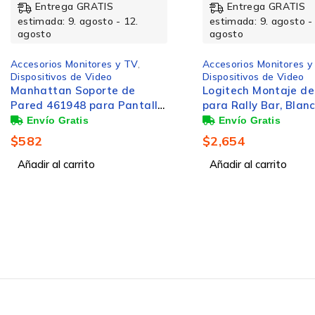
Entrega GRATIS
Entrega GRATIS
estimada: 9. agosto - 12.
estimada: 9. agosto -
agosto
agosto
Montaje
Accesorios Monitores y TV
,
Accesorios Monitores y
Dispositivos de Video
Dispositivos de Video
Logitech Montaje de Pared
Manhattan Soporte 
para Rally Bar, Blanco
Techo 462051 para 
Capacidad máxima de peso
37" - 80", hasta 50k
$
2,654
$
1,288
Tipo de montaje
Añadir al carrito
Añadir al carrito
Contenido del embalaje
Manual de usuario