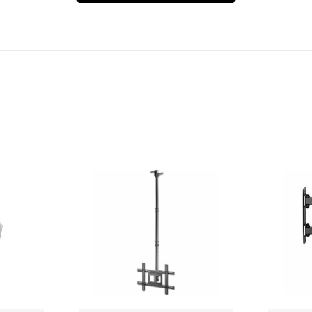
500 mm
112 mm
55 mm
1 Año(s)
1 Pieza