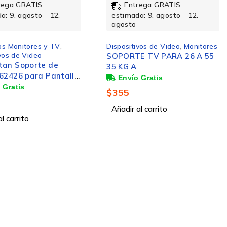
rega GRATIS
Entrega GRATIS
a: 9. agosto - 12.
estimada: 9. agosto - 12.
agosto
vos de Video
,
Monitores
Accesorios Monitores y TV
,
Dispositivos de Video
E TV PARA 26 A 55
MONTAJE PARA CAMARA
MEET UP LOGITECH, BASICO
PARA TELEVISIONES
$
2,943
l carrito
Añadir al carrito