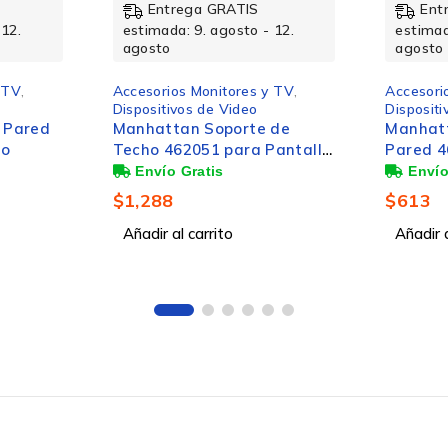
Entrega GRATIS
Ent
 12.
estimada: 9. agosto - 12.
estimad
agosto
agosto
 TV
,
Accesorios Monitores y TV
,
Dispositi
Dispositivos de Video
SOPORT
de
Manhattan Soporte de
35 KG A
Pantalla
Pared 462426 para Pantalla
10kg
g
37" - 70", hasta 35kg
$
355
$
613
Añadir a
Pared/Techo
Añadir al carrito
Si