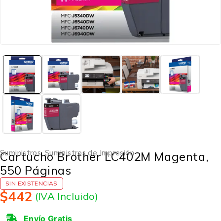
Suministros
,
Suministros de Impresión
Cartucho Brother LC402M Magenta,
550 Páginas
SIN EXISTENCIAS
$
442
(IVA Incluido)
Envío Gratis