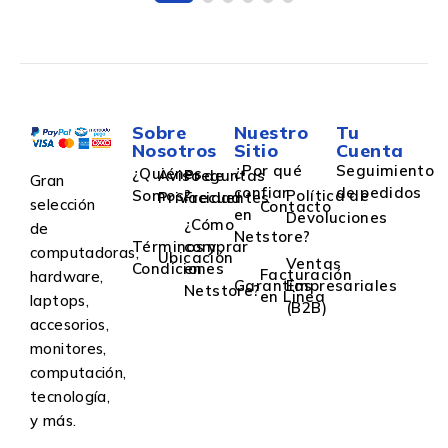
Sobre
Nuestro
Tu
Nosotros
Sitio
Cuenta
¿Por qué
Seguimiento
¿Quiénes
Aviso de
Preguntas
Gran
confiar
de pedidos
Somos?
Política de
Privacidad
Frecuentes
selección
Contacto
en
Devoluciones
¿Cómo
de
Netstore?
Términos y
comprar
computadoras,
Ubicación
Ventas
Condiciones
en
Facturación
hardware,
Garantías
Empresariales
Netstore?
en Linea
laptops,
(B2B)
accesorios,
monitores,
computación,
tecnología,
y más.