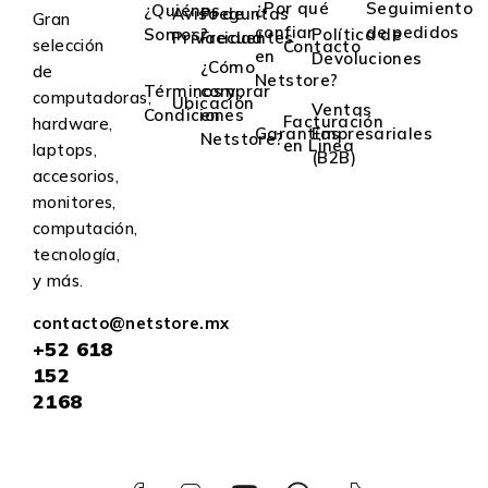
¿Por qué
Seguimiento
¿Quiénes
Aviso de
Preguntas
Gran
confiar
de pedidos
Somos?
Política de
Privacidad
Frecuentes
selección
Contacto
en
Devoluciones
¿Cómo
de
Netstore?
Términos y
comprar
computadoras,
Ubicación
Ventas
Condiciones
en
Facturación
hardware,
Garantías
Empresariales
Netstore?
en Linea
laptops,
(B2B)
accesorios,
monitores,
computación,
tecnología,
y más.
contacto@netstore.mx
+52
618
152
2168