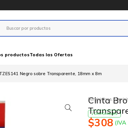
os productos
Todas las Ofertas
 TZES141 Negro sobre Transparente, 18mm x 8m
Cinta Br
Suministros
,
Sumini
Transpar
1 DISPONIBLES
$
308
(IVA