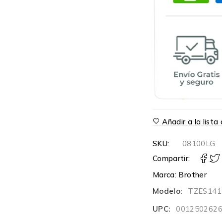
Añadir a la list
SKU:
08100LG
Compartir:
Marca:
Brother
Modelo:
TZES141
UPC:
001250262