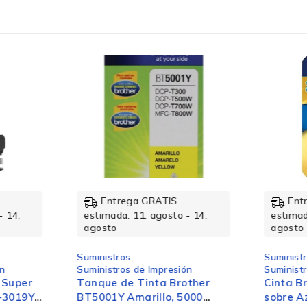
1,8 cm
Ampolla
Entrega GRATIS
Ent
- 14.
estimada: 11. agosto - 14.
estimad
agosto
agosto
Suministros
,
Suminist
ón
Suministros de Impresión
Suministr
 Super
Tanque de Tinta Brother
Cinta B
-3019Y
BT5001Y Amarillo, 5000
sobre A