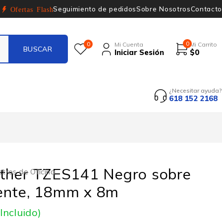
Seguimiento de pedidos
Sobre Nosotros
Contacto
Ofertas Flash
0
0
Mi Cuenta
Mi Carrito
Iniciar Sesión
$
0
¿Necesitar ayuda?
618 152 2168
other TZES141 Negro sobre
stros de Oficina
ente, 18mm x 8m
 Incluido)