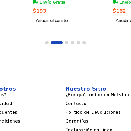
TZ
nas
Páginas
$
193
$
162
Añadir al carrito
Añadir a
otros
Nuestro Sitio
os?
¿Por qué confiar en Netstore
acidad
Contacto
cuentes
Política de Devoluciones
ndiciones
Garantías
Facturación en Linea