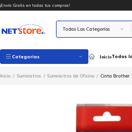
¡Envío Gratis en todas tus compras!
Todos l
Categorias
Inicio
Inicio
/
Suministros
/
Suministros de Oficina
/
Cinta Brother