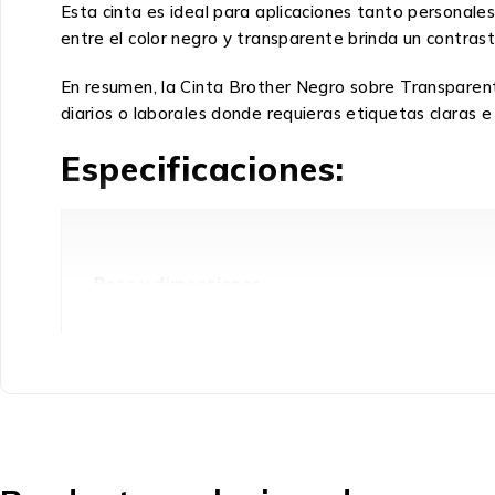
Esta cinta es ideal para aplicaciones tanto personale
entre el color negro y transparente brinda un contraste 
En resumen, la Cinta Brother Negro sobre Transparent
diarios o laborales donde requieras etiquetas claras e
Especificaciones:
Peso y dimensiones
Longitud de cinta
Otras características