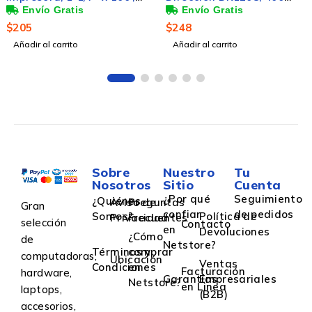
Etiquetas de 1.5'' x 3.5'',
Páginas
Blanco
$
248
$
199
Añadir al carrito
Añadir al carrito
Sobre
Nuestro
Tu
Nosotros
Sitio
Cuenta
¿Por qué
Seguimiento
¿Quiénes
Aviso de
Preguntas
Gran
confiar
de pedidos
Somos?
Política de
Privacidad
Frecuentes
selección
Contacto
en
Devoluciones
¿Cómo
de
Netstore?
Términos y
comprar
computadoras,
Ubicación
Ventas
Condiciones
en
Facturación
hardware,
Garantías
Empresariales
Netstore?
en Linea
laptops,
(B2B)
accesorios,