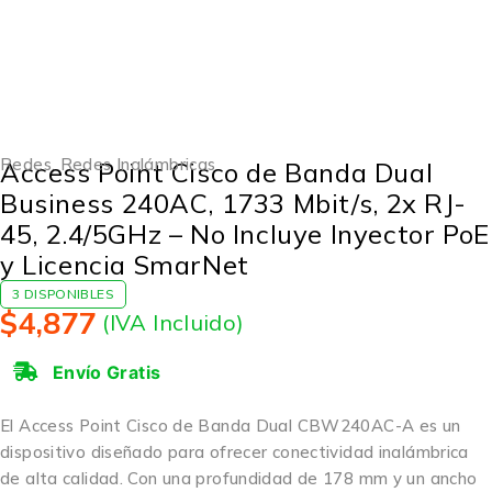
Redes
,
Redes Inalámbricas
Access Point Cisco de Banda Dual
Business 240AC, 1733 Mbit/s, 2x RJ-
45, 2.4/5GHz – No Incluye Inyector PoE
y Licencia SmarNet
3 DISPONIBLES
$
4,877
(IVA Incluido)
Envío Gratis
El Access Point Cisco de Banda Dual CBW240AC-A es un
dispositivo diseñado para ofrecer conectividad inalámbrica
de alta calidad. Con una profundidad de 178 mm y un ancho