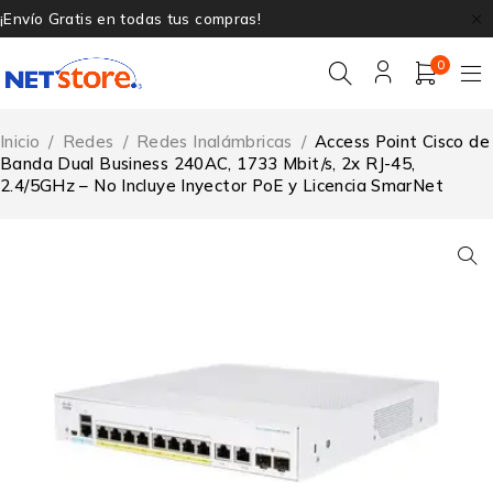
¡Envío Gratis en todas tus compras!
0
Inicio
/
Redes
/
Redes Inalámbricas
/
Access Point Cisco de
Banda Dual Business 240AC, 1733 Mbit/s, 2x RJ-45,
2.4/5GHz – No Incluye Inyector PoE y Licencia SmarNet