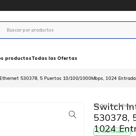
os productos
Todas las Ofertas
it Ethernet 530378, 5 Puertos 10/100/1000Mbps, 1024 Entrada
Switch In
Redes
,
Switches y
530378, 
1024 Ent
17 DISPONIBLES