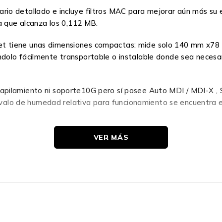
o detallado e incluye filtros MAC para mejorar aún más su ef
a que alcanza los 0,112 MB.
hernet tiene unas dimensiones compactas: mide solo 140 mm x7
olo fácilmente transportable o instalable donde sea necesar
pilamiento ni soporte10G pero sí posee Auto MDI / MDI-X , S
tervalo de humedad relativa para funcionamiento se encuentra 
VER MÁS