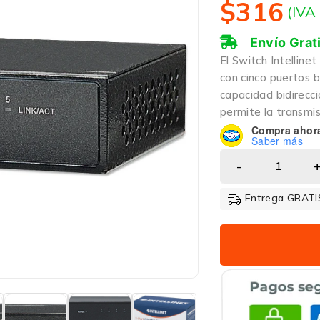
$
316
(IVA
Envío Grat
El Switch Intelline
con cinco puertos 
capacidad bidirecc
permite la transmi
Compra ahor
Saber más
Entrega GRATIS