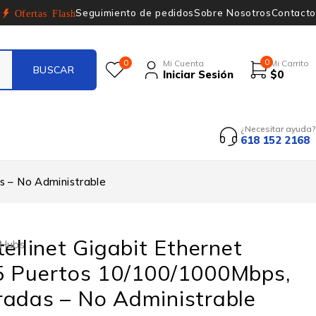
Seguimiento de pedidos
Sobre Nosotros
Contacto
Ofertas Flash
0
0
Mi Cuenta
Mi Carrito
Iniciar Sesión
$
0
¿Necesitar ayuda?
618 152 2168
s – No Administrable
tellinet Gigabit Ethernet
 Hubs
5 Puertos 10/100/1000Mbps,
radas – No Administrable