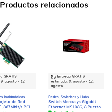
Cantidad de puertos básicos de
Productos relacionados
conmutación RJ-45 Ethernet
Puertos tipo básico de conmutación RJ-45
Ethernet
Peso y dimensiones
Altura
Entrega GRATIS
Entrega GRATIS
estimada: 9. agosto - 12.
estimada: 9. agosto -
agosto
agosto
Profundidad
Redes
,
Switches y Hubs
Redes
,
Redes Inalámbri
Switch Mercusys Gigabit
Router TP-Link Giga
Ethernet MS108G, 8 Puertos
Ethernet de Banda 
Peso