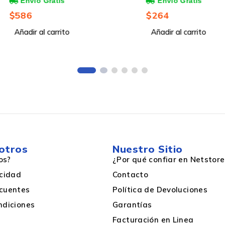
R C6,
Inalámbrico, 300Mbit/s, 5x
/s, 5x
RJ-45, 2.4GHz, 2 Antenas
$
264
ntenas
Exteriores de 5dBi
Añadir al carrito
14cm
5 V
otros
Nuestro Sitio
os?
¿Por qué confiar en Netstore
Si
acidad
Contacto
cuentes
Política de Devoluciones
Toma de entrada de CC
ndiciones
Garantías
Facturación en Linea