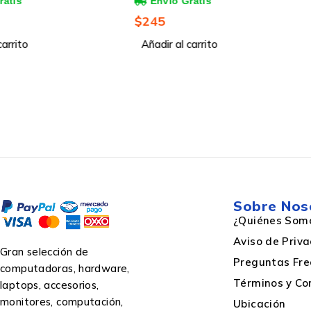
10/100/1000Mbps - No
MIMO AC1200 ARCHE
Administrable
Inalámbrico, 867Mbit
$
245
$
586
RJ-45, 2.4/5GHz, 4 A
Añadir al carrito
Externas
Añadir al carrito
Ancho
Control de energía
Voltaje de entrada DC
Sobre Nos
¿Quiénes Som
Fuente de alimentación incluida
Aviso de Priv
Gran selección de
Preguntas Fre
computadoras, hardware,
Conector eléctrico
Términos y Co
laptops, accesorios,
monitores, computación,
Ubicación