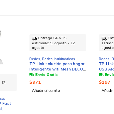
rega GRATIS
Entrega GRATIS
a: 9. agosto - 12.
estimada: 9. agosto - 12.
agosto
edes Inalámbricas
Redes
,
Redes Inalámbricas
 solución para hogar
TP-Link Adaptador de Red
ente wifi Mesh DECO
USB ARCHER T2U NANO,
 pieza AC1200
Inalámbrico, WLAN, 633
Mbit/s, Doble Banda 2.4/5
$
197
GHz
l carrito
Añadir al carrito