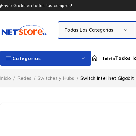
¡Envío Gratis en todas tus compras!
Todos l
Categorias
Inicio
Inicio
/
Redes
/
Switches y Hubs
/
Switch Intellinet Gigab