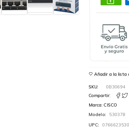
Añadir a la list
SKU:
0B30694
Compartir:
Marca:
CISCO
Modelo:
530378
UPC:
076662353