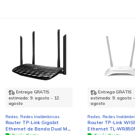
5
Gigabit Ethernet 10/100/1000
Ent
estimad
agosto
Redes
,
R
TP-Link
Intelig
M4 de 1
28 mm
Entrega GRATIS
$
971
 12.
estimada: 9. agosto - 12.
agosto
Añadir a
78 mm
cas
Redes
,
Redes Inalámbricas
bit
Router TP-Link WISP Fast
Dual MU-
Ethernet TL-WR850N,
280 g