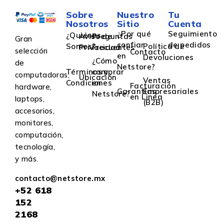
Sobre
Nuestro
Tu
Nosotros
Sitio
Cuenta
¿Por qué
Seguimiento
¿Quiénes
Aviso de
Preguntas
Gran
confiar
de pedidos
Somos?
Política de
Privacidad
Frecuentes
selección
Contacto
en
Devoluciones
¿Cómo
de
Netstore?
Términos y
comprar
computadoras,
Ubicación
Ventas
Condiciones
en
Facturación
hardware,
Garantías
Empresariales
Netstore?
en Linea
laptops,
(B2B)
accesorios,
monitores,
computación,
tecnología,
y más.
contacto@netstore.mx
+52
618
152
2168