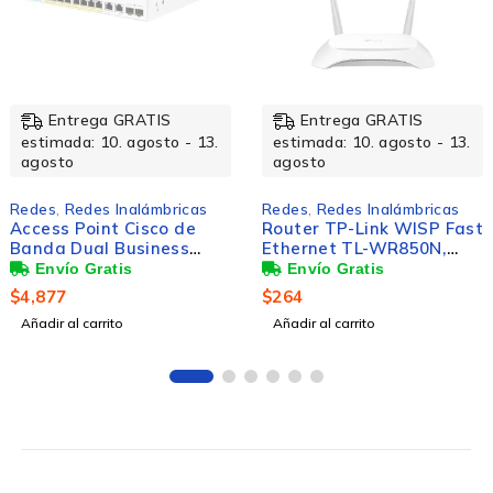
Entrega GRATIS
Entrega GRATIS
estimada: 10. agosto - 13.
estimada: 10. agosto - 13.
agosto
agosto
Redes
,
Redes Inalámbricas
Redes
,
Redes Inalámbricas
Router TP-Link WISP Fast
TP-Link Antena
Ethernet TL-WR850N,
Direccional CPE610, 27
Inalámbrico, 300Mbit/s, 5x
dBi, 5.15 - 5.85 GHz
RJ-45, 2.4GHz, 2 Antenas
$
264
$
1,317
Exteriores de 5dBi
Añadir al carrito
Añadir al carrito