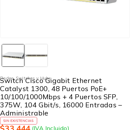
Redes
,
Switches y Hubs
Switch Cisco Gigabit Ethernet
Catalyst 1300, 48 Puertos PoE+
10/100/1000Mbps + 4 Puertos SFP,
375W, 104 Gbit/s, 16000 Entradas –
Administrable
SIN EXISTENCIAS
$
33,444
(IVA Incluido)