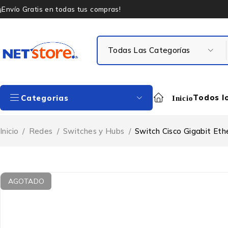
¡Envío Gratis en todas tus compras!
Todos l
Categorias
Inicio
Inicio
/
Redes
/
Switches y Hubs
/
Switch Cisco Gigabit Et
AGOTADO