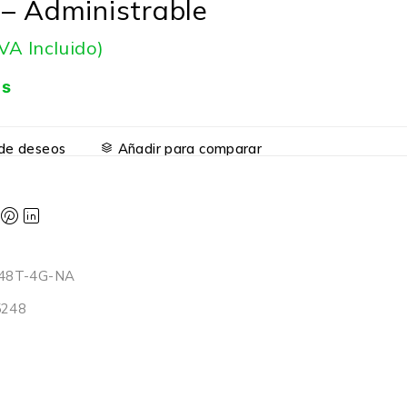
– Administrable
IVA Incluido)
is
a de deseos
Añadir para comparar
48T-4G-NA
5248