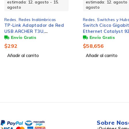
Características de LAN Ethernet
estimada: 12. agosto - 15.
estimada: 12. agosto 
agosto
agosto
Redes
,
Redes Inalámbricas
Redes
,
Switches y Hub
TP-Link Adaptador de Red
Switch Cisco Gigabi
Ethernet LAN, velocidad de transferencia
USB ARCHER T3U,
Ethernet Catalyst 92
de datos
Alámbrico, WLAN,
Puertos PoE+
1267Mbit/s, Doble Banda
100/1000/10000 + 4 
$
292
$
58,656
2.4/5 GHz
Gigabit Ethernet, 128
Añadir al carrito
16.000 Entradas -
Añadir al carrito
Control de energía
Administrable ― Se
Requiere Adquirir
Licenciamiento DNA
Frecuencia de entrada AC
Voltaje de entrada AC
Sobre Nos
¿Quiénes Som