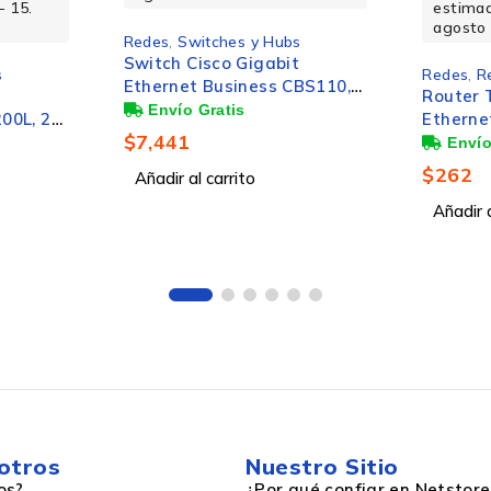
- 15.
estimad
agosto
Redes
,
Switches y Hubs
Switch Cisco Gigabit
s
Redes
,
R
Ethernet Business CBS110,
t
Router 
24 Puertos
Gigabit Ethernet 10/100/1000
00L, 24
Etherne
10/100/1000Mbps (12x PoE)
$
7,441
Inalámbr
+ 2 Puertos SFP, 32 Gbit/s,
Puertos
RJ-45, 
$
262
8000 Entradas - No
Añadir al carrito
 Gbit/s,
Exterio
Administrable
Añadir a
50/60Hz
100 – 240V
otros
Nuestro Sitio
os?
¿Por qué confiar en Netstore