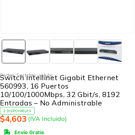
Redes
,
Switches y Hubs
Switch Intellinet Gigabit Ethernet
560993, 16 Puertos
10/100/1000Mbps, 32 Gbit/s, 8192
Entradas – No Administrable
2 DISPONIBLES
$
4,603
(IVA Incluido)
Envío Gratis