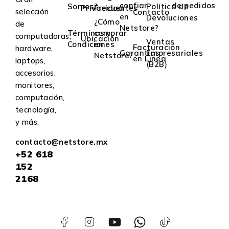
confiar
de pedidos
Somos?
Política de
Privacidad
Frecuentes
selección
Contacto
en
Devoluciones
¿Cómo
de
Netstore?
Términos y
comprar
computadoras,
Ubicación
Ventas
Condiciones
en
Facturación
hardware,
Garantías
Empresariales
Netstore?
en Linea
laptops,
(B2B)
accesorios,
monitores,
computación,
tecnología,
y más.
contacto@netstore.mx
+52
618
152
2168