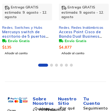
TIS
Entrega GRATIS
Entrega G
sto - 12.
estimada: 9. agosto - 12.
estimada: 9. ag
agosto
agosto
y Hubs
Redes
,
Redes Inalámbricas
Redes
,
Redes In
h de
Access Point Cisco de
Router TP-Lin
puertos
Banda Dual Business
Sistema de Re
bps
240AC, 1733 Mbit/s, 2x RJ-
Malla AC1200 
45, 2.4/5GHz - No Incluye
867Mbit/s, 2.4
$
4,877
$
2,463
Inyector PoE y Licencia
Antenas Intern
Añadir al carrito
Añadir al carrito
SmarNet
Piezas
Sobre
Nuestro
Tu
Nosotros
Sitio
Cuenta
¿Por qué
Seguimiento
¿Quiénes
Aviso de
Preguntas
Gran