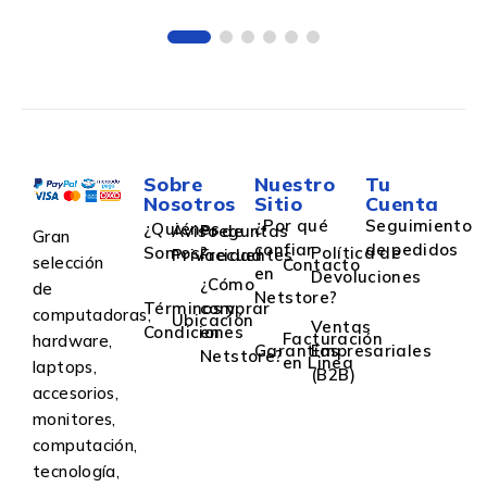
Sobre
Nuestro
Tu
Nosotros
Sitio
Cuenta
¿Por qué
Seguimiento
¿Quiénes
Aviso de
Preguntas
Gran
confiar
de pedidos
Somos?
Política de
Privacidad
Frecuentes
selección
Contacto
en
Devoluciones
¿Cómo
de
Netstore?
Términos y
comprar
computadoras,
Ubicación
Ventas
Condiciones
en
Facturación
hardware,
Garantías
Empresariales
Netstore?
en Linea
laptops,
(B2B)
accesorios,
monitores,
computación,
tecnología,