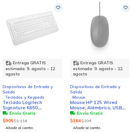
-19%
-20%
Entrega GRATIS
Entrega GRATIS
estimada: 9. agosto - 12.
estimada: 9. agosto - 12.
agosto
agosto
Dispositivos de Entrada y
Dispositivos de Entrada y
Salida
Salida
,
Teclados y Keypads
,
Mouse
Teclado Logitech
Mouse HP 125 Wired
Signature K650,
Mouse, Alámbrico, USB,
Inalámbrico, Bluetooth,
1200DPI, Negro
Grafito (Español)
$
905
$
164
$
1,114
$
204
Añadir al carrito
Añadir al carrito