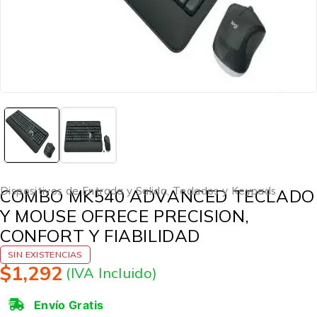
Dispositivos de Entrada y Salida
,
Teclados y Keypads
COMBO MK540 ADVANCED TECLADO
Y MOUSE OFRECE PRECISION,
CONFORT Y FIABILIDAD
SIN EXISTENCIAS
$
1,292
(IVA Incluido)
Envío Gratis